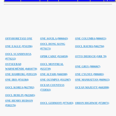
OFFSHORETAXI ONE
ONE AQUILA (9806043)
ONE COLUMBA (9806055)
OOCL HONG KONG
ONE EAGLE (9741396)
OOCL RAUMA (9462794)
(9776171)
OOCL SCANDINAVIA
OPDR CADIZ (9216858)
OTTO DIERSCH (SRB 78)
(9776212)
OSTSEEBAD
OOCL MONTREAL
ONE GRUS (9806067)
WARNEMÜNDE (04810770)
(9253739)
ONE HAMBURG (9395159)
ONE ALTAIR (9468308)
ONE CYGNUS (9806081)
ONE IBIS (9741384)
ONE OLYMPUS (9312987)
ONE MANHATTAN (9689615)
OCEAN COUNTESS
OOCL KOREA (9627992)
OCEAN MAJESTY (6602898)
(7358561)
OOCL BERLIN (9622605)
ONE HENRY HUDSON
OOCL GERMANY (9776183)
ORION HIGHWAY (9728071)
(9302176)