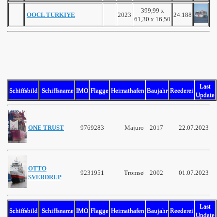
399,99 x
OOCL TURKIYE
2023
24.188
61,30 x 16,50
Last
Schiffsbild
Schiffsname
IMO
Flagge
Heimathafen
Baujahr
Reederei
Update
ONE TRUST
9769283
Majuro
2017
22.07.2023
OTTO
9231951
Tromsø
2002
01.07.2023
SVERDRUP
Last
Schiffsbild
Schiffsname
IMO
Flagge
Heimathafen
Baujahr
Reederei
Update