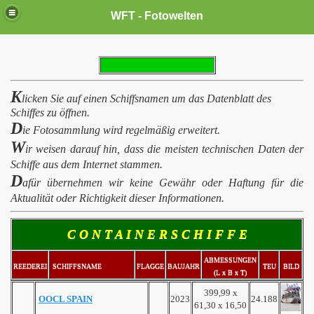
WFT - Fotowelten
K
licken Sie
auf einen Schiffsnamen
um das Datenblatt des
Schiffes zu öffnen.
D
ie Fotosammlung
wird regelmäßig
erweitert
.
W
ir weisen darauf hin, dass die meisten technischen Daten der
Schiffe aus dem
Internet
stammen.
D
afür übernehmen wir keine Gewähr oder Haftung für die
Aktualität oder Richtigkeit dieser Informationen.
C O N T A I N E R S C H I F F E
ABMESSUNGEN
REEDEREI
SCHIFFSNAME
FLAGGE
BAUJAHR
TEU
BILD
(L x B x T)
399,99 x
OOCL SPAIN
2023
24.188
61,30 x 16,50