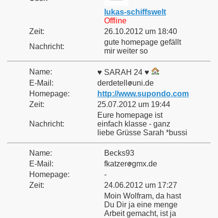
lukas-schiffswelt
Offline
Zeit:
26.10.2012 um 18:40
gute homepage gefällt
Nachricht:
mir weiter so
Name:
♥ SARAH 24 ♥
E-Mail:
derdetell
uni.de
Homepage:
http://www.supondo.com
Zeit:
25.07.2012 um 19:44
Eure homepage ist
Nachricht:
einfach klasse - ganz
liebe Grüsse Sarah *bussi
Name:
Becks93
E-Mail:
fkatzer
gmx.de
Homepage:
-
Zeit:
24.06.2012 um 17:27
Moin Wolfram, da hast
Du Dir ja eine menge
Arbeit gemacht, ist ja