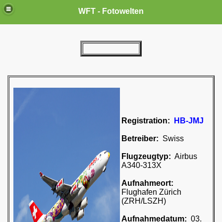
WFT - Fotowelten
Registration:
HB-JMJ
Betreiber:
Swiss
Flugzeugtyp:
Airbus
A340-313X
Aufnahmeort:
Flughafen Zürich
(ZRH/LSZH)
Aufnahmedatum:
03.