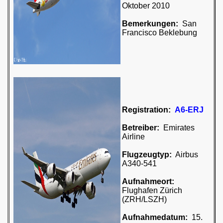
Oktober 2010
Bemerkungen:
San
Francisco Beklebung
Registration:
A6-ERJ
Betreiber:
Emirates
Airline
Flugzeugtyp:
Airbus
A340-541
Aufnahmeort:
Flughafen Zürich
(ZRH/LSZH)
Aufnahmedatum:
15.