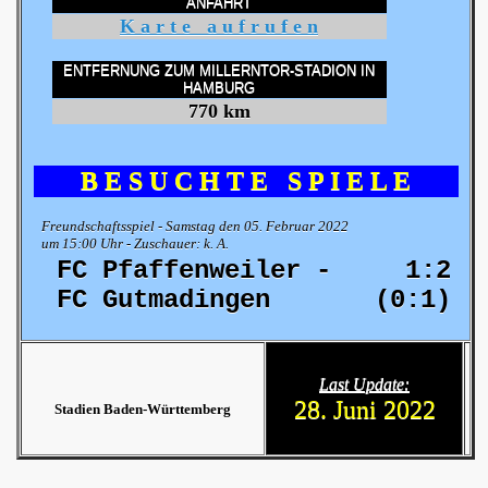
ANFAHRT
K a r t e a u f r u f e n
ENTFERNUNG ZUM MILLERNTOR-STADION IN
HAMBURG
770 km
B E S U C H T E S P I E L E
Freundschaftsspiel - Samstag den 05. Februar 2022
um 15:00 Uhr - Zuschauer: k. A.
FC Pfaffenweiler -
1:2
FC Gutmadingen
(0:1)
Last Update:
28. Juni 2022
Stadien Baden-Württemberg