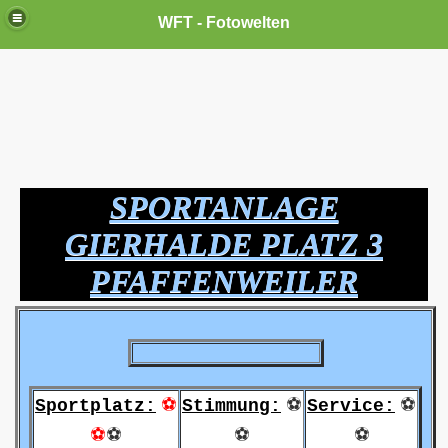
WFT - Fotowelten
SPORTANLAGE
GIERHALDE PLATZ 3
PFAFFENWEILER
⚽
⚽
⚽
Sportplatz:
Stimmung:
Service:
⚽
⚽
⚽
⚽