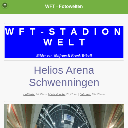
WFT - Fotowelten
W F T - S T A D I O N
W E L T
Bilder von Wolfram & Frank Tribull
Helios Arena
Schwenningen
Luftlinie:
16,75 km |
Fahrstrecke:
28,41 km |
Fahrzeit:
0 h 23 min