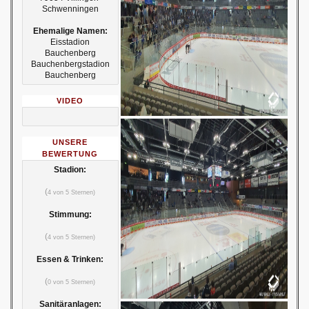
Schwenningen
Ehemalige Namen:
Eisstadion
Bauchenberg
Bauchenbergstadion
Bauchenberg
VIDEO
UNSERE
BEWERTUNG
Stadion:
(
4 von 5 Sternen)
Stimmung:
(
4 von 5 Sternen)
Essen & Trinken:
(
0 von 5 Sternen)
Sanitäranlagen: