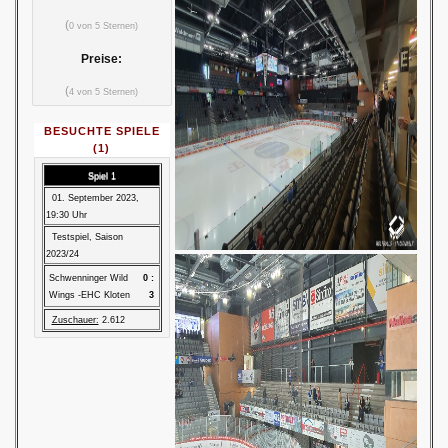
(
0 von 5 Sternen)
Preise:
(
4 von 5 Sternen)
BESUCHTE SPIELE
(1)
Spiel 1
01. September 2023,
19:30 Uhr
Testspiel, Saison
2023/24
Schwenninger Wild
0 :
Wings
-
EHC Kloten
3
Zuschauer:
2.612