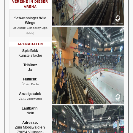
VEREINE IN DIESER
ARENA
Schwenninger Wild
Wings
Deutsche Eishockey Liga
(DEL)
ARENADATEN
Spielfeld:
Kunsteisfläche
Tribüne:
Ja
Flutlicht:
Ja
(im Dach)
Anzeigetafel:
Ja
(1 Videowürfel)
Laufbahn:
Nein
Adresse:
Zum Mooswäldle 9
79054 Villingen-