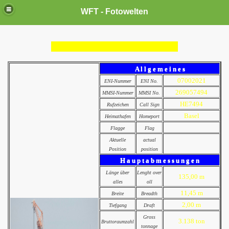
WFT - Fotowelten
A l l g e m e i n e s
07002021
ENI-Nummer
ENI No.
269057494
MMSI-Nummer
MMSI No.
HE7494
Rufzeichen
Call Sign
Basel
Heimathafen
Homeport
Flagge
Flag
Aktuelle
actual
Position
position
H a u p t a b m e s s u n g e n
Länge über
Lenght over
135,00 m
alles
oll
11,45 m
Breite
Breadth
2,00 m
Tiefgang
Draft
Gross
3.138 ton
Bruttoraumzahl
tonnage