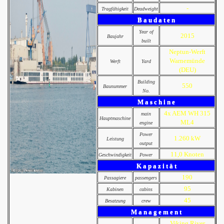
-
Tragfähigkeit
Deadweight
B a u d a t e n
Year of
2015
Baujahr
built
Neptun-Werft
Warnemünde
Werft
Yard
(DEU)
Building
550
Baunummer
No.
M a s c h i n e
4x AEM WH 315
main
Hauptmaschine
ML4
engine
Power
1.260 kW
Leistung
output
11,0 Knoten
Geschwindigkeit
Power
K a p a z i t ä t
190
Passagiere
passengers
95
Kabinen
cabins
45
Besatzung
crew
M a n a g e m e n t
Viking River