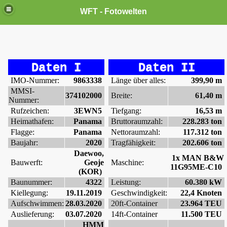
WFT - Fotowelten
Daten I
Daten II
IMO-Nummer:
9863338
Länge über alles:
399,90 m
MMSI-
374102000
Breite:
61,40 m
Nummer:
Rufzeichen:
3EWN5
Tiefgang:
16,53 m
Heimathafen:
Panama
Bruttoraumzahl:
228.283 ton
Flagge:
Panama
Nettoraumzahl:
117.312 ton
Baujahr:
2020
Tragfähigkeit:
202.606 ton
Daewoo,
1x MAN B&W
Bauwerft:
Geoje
Maschine:
11G95ME-C10
(KOR)
Baunummer:
4322
Leistung:
60.380 kW
Kiellegung:
19.11.2019
Geschwindigkeit:
22,4 Knoten
Aufschwimmen:
28.03.2020
20ft-Container
23.964 TEU
Auslieferung:
03.07.2020
14ft-Container
11.500 TEU
HMM