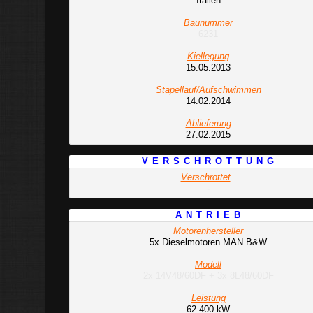
Italien
Baunummer
6231
Kiellegung
15.05.2013
Stapellauf/Aufschwimmen
14.02.2014
Ablieferung
27.02.2015
V E R S C H R O T T U N G
Verschrottet
-
A N T R I E B
Motorenhersteller
5x Dieselmotoren MAN B&W
Modell
2x 14V48/60DF + 3x 8L48/60DF
Leistung
62.400 kW