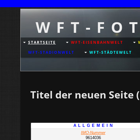
W F T - F O 
STARTSEITE
WFT-EISENBAHNWELT
WFT-STADIONWELT
WFT-STÄDTEWELT
Titel der neuen Seite (
A L L G E M E I N
IMO-Nummer
9614036