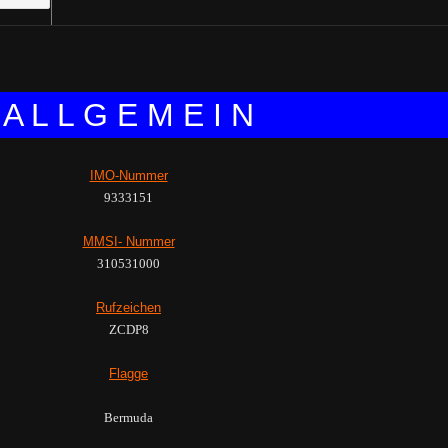
A L L G E M E I N
IMO-Nummer
9333151
MMSI- Nummer
310531000
Rufzeichen
ZCDP8
Flagge
Bermuda