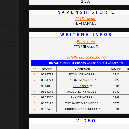
1.350
N A M E N S H I S T O R I E
2015 - heute
BRITANNIA
W E I T E R E I N F O S
Baukosten
770 Milionen $
Schiffe der Baureihe (7)
ROYAL-KLASSE (Princess Cruise * / P&O Cruises **)
Nr.
IMO-Nr.
Schiffsname
Bau-Nr.
B
1
9584712
ROYAL PRINCESS
*
6223
2
9584724
REGAL PRINCESS
*
6224
3
9614036
BRITANNIA
**
6231
4
9614141
MAJESTIC PRINCESS
*
6232
5
9802396
SKY PRINCESS
*
6268
6
9807126
ENCHANTED PRINCESS
*
6275
7
9837468
DISCOVERY PRINCESS
*
6290
V I D E O