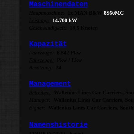
Maschinendaten
Hauptmaschine:
1x MAN B&W
8S60MC
Leistung:
14.700 kW
Geschwindigkeit:
18,5 Knoten
Kapazität
Fahrzeuge:
6.542 Pkw
Fahrzeuge:
Pkw / Lkw
Besatzung:
34
Management
Betreiber:
Wallenius Lines Car Carriers, S
Manager:
Wallenius Lines Car Carriers, S
Eigner:
Wallenius Lines Car Carriers, Sou
Namenshistorie
TORINO
(2009 - heute)