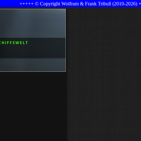
+++++ © Copyright Wolfram & Frank Tribull (2010-2026) +++++ Le
CHIFFSWELT