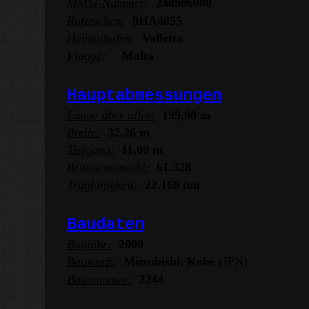
MMSI-Nummer:
248906000
Rufzeichen:
9HA4855
Heimathafen:
Valletta
Flagge:
Malta
Hauptabmessungen
Länge über alles:
199,90 m
Breite:
32,26 m
Tiefgang:
11,00 m
Bruttoraumzahl:
61.328
Tragfähigkeit:
22.160 ton
Baudaten
Baujahr:
2009
Bauwerft:
Mitsubishi
, Kobe
(JPN)
Baunummer:
2244