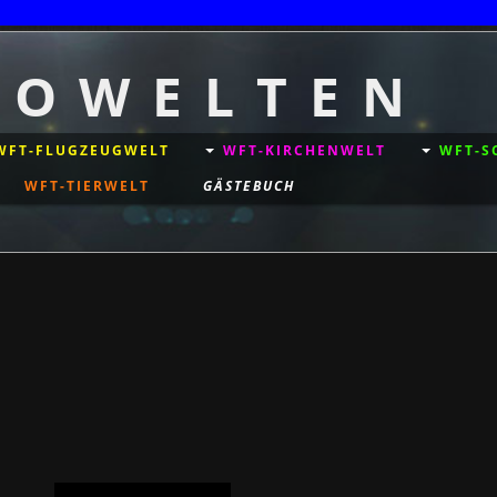
T O W E L T E N
WFT-FLUGZEUGWELT
WFT-KIRCHENWELT
WFT-S
WFT-TIERWELT
GÄSTEBUCH