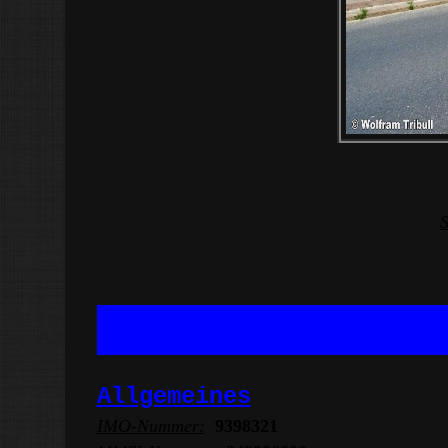
S
Allgemeines
IMO-Nummer:
9398321