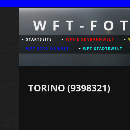
W F T - F O 
STARTSEITE
WFT-EISENBAHNWELT
WFT-STADIONWELT
WFT-STÄDTEWELT
TORINO (9398321)