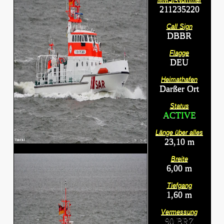
211235220
Call Sign
DBBR
Flagge
DEU
Heimathafen
Darßer Ort
Status
ACTIVE
Länge über alles
23,10 m
Breite
6,00 m
Tiefgang
1,60 m
Vermessung
90 BRZ