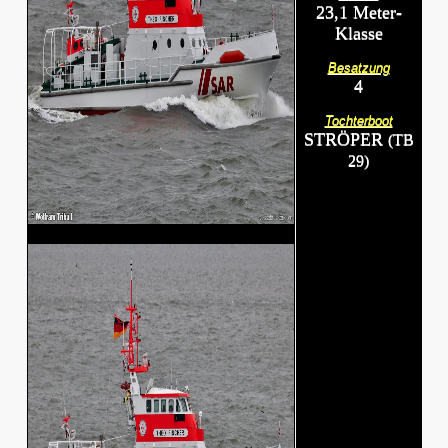
23,1 Meter-
Klasse
Besatzung
4
Tochterboot
STRÖPER
(TB
29)