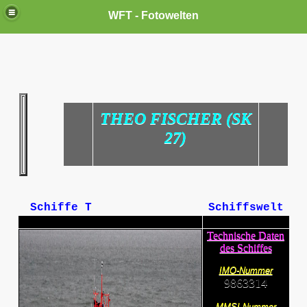
WFT - Fotowelten
THEO FISCHER (SK
27)
Schiffe T
Schiffswelt
Technische Daten
des Schiffes
IMO-Nummer
9863314
MMSI-Nummer