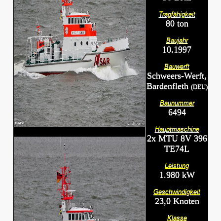
Tragfähigkeit
80 ton
Baujahr
10.1997
Bauwerft
Schweers-Werft,
Bardenfleth
(DEU)
Baunummer
6494
Hauptmaschine
2x MTU 8V 396
TE74L
Leistung
1.980 kW
Geschwindigkeit
23,0 Knoten
Klasse