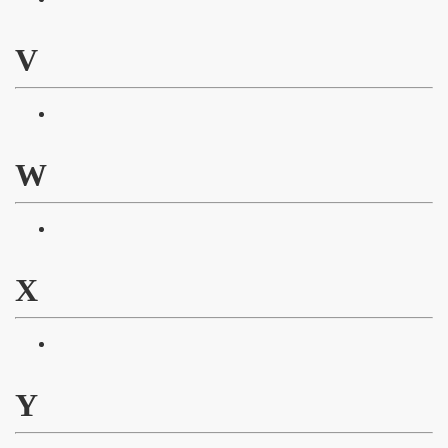
V
W
X
Y