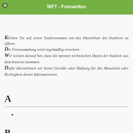
WFT - Fotowelten
K
licken Sie
auf einen Stadionnamen
um das Datenblatt des Stadions zu
öffnen.
D
ie Fotosammlung
wird regelmäßig
erweitert
.
W
ir weisen darauf hin, dass die meisten technischen Daten der Stadien aus
dem
Internet
stammen.
D
afür übernehmen wir keine Gewähr oder Haftung für die Aktualität oder
Richtigkeit dieser Informationen.
A
B