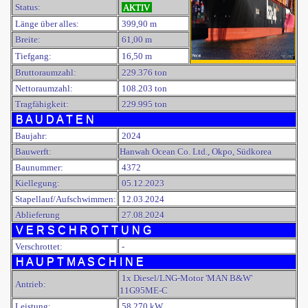
Status:
AKTIV
Länge über alles:
399,90 m
Breite:
61,00 m
Tiefgang:
16,50 m
Bruttoraumzahl:
229.376 ton
Nettoraumzahl:
108.203 ton
Tragfähigkeit:
229.995 ton
B A U D A T E N
Baujahr:
2024
Bauwerft:
Hanwah Ocean Co. Ltd., Okpo, Südkorea
Baunummer:
4372
Kiellegung:
05.12.2023
Stapellauf/Aufschwimmen:
12.03.2024
Ablieferung
27.08.2024
V E R S C H R O T T U N G
Verschrottet:
-
H A U P T M A S C H I N E
1x Diesel/LNG-Motor 'MAN B&W'
Antrieb:
11G95ME-C
Leistung:
58.270 kW