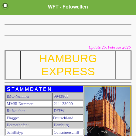
WFT - Fotowelten
Update 25. Februar 2026
HAMBURG
EXPRESS
S T A M M D A T E N
IMO-Nummer:
9943865
MMSI-Nummer:
211123000
Rufzeichen:
DFPW
Flagge:
Deutschland
Heimathafen:
Hamburg
Schiffstyp:
Containerschiff