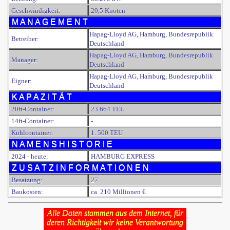
Geschwindigkeit:
20,5 Knoten
M A N A G E M E N T
Hapag-Lloyd AG, Hamburg, Bundesrepublik
Betreiber:
Deutschland
Hapag-Lloyd AG, Hamburg, Bundesrepublik
Manager:
Deutschland
Hapag-Lloyd AG, Hamburg, Bundesrepublik
Eigner:
Deutschland
K A P A Z I T Ä T
20ft-Container:
23.664 TEU
14ft-Container:
-
Kühlcontainer:
1. 500 TEU
N A M E N S H I S T O R I E
2024 - heute:
HAMBURG EXPRESS
Z U S A T Z I N F O R M A T I O N E N
Besatzung:
27
Baukosten:
ca. 210 Millionen €
Alle Daten stammen aus dem Internet, für
deren Richtigkeit wir keine Verantwortung