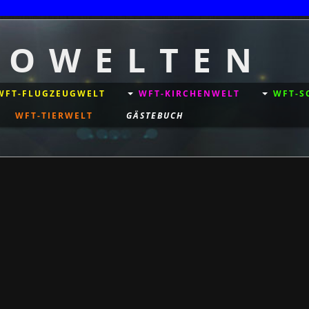
T O W E L T E N
WFT-FLUGZEUGWELT
WFT-KIRCHENWELT
WFT-S
WFT-TIERWELT
GÄSTEBUCH