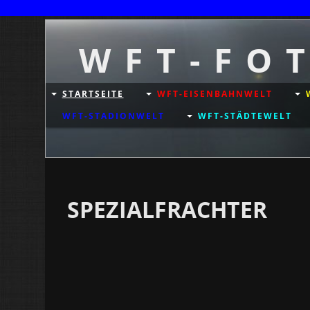
W F T - F O 
STARTSEITE
WFT-EISENBAHNWELT
WFT-STADIONWELT
WFT-STÄDTEWELT
SPEZIALFRACHTER