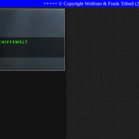
+++++ © Copyright Wolfram & Frank Tribull (201
CHIFFSWELT