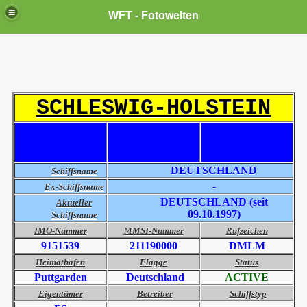
WFT - Fotowelten
SCHLESWIG-HOLSTEIN
DEUTSCHLAND
Schiffsname
-
Ex-Schiffsname
DEUTSCHLAND (seit
Aktueller
09.10.1997)
Schiffsname
IMO-Nummer
MMSI-Nummer
Rufzeichen
9151539
211190000
DMLM
Heimathafen
Flagge
Status
Puttgarden
Deutschland
ACTIVE
Eigentümer
Betreiber
Schiffstyp