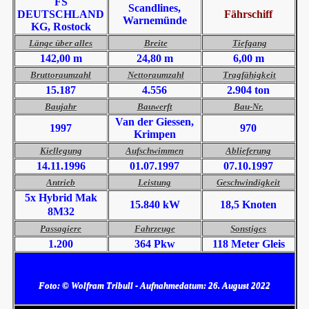
FS
Scandlines,
DEUTSCHLAND
Fährschiff
Warnemünde
KG, Rostock
Länge über alles
Breite
Tiefgang
142,00 m
24,80 m
6,00 m
Bruttoraumzahl
Nettoraumzahl
Tragfähigkeit
15.187
4.556
2.904 ton
Baujahr
Bauwerft
Bau-Nr.
Van der Giessen,
1997
970
Krimpen
Kiellegung
Aufschwimmen
Ablieferung
14.11.1996
01.07.1997
07.10.1997
Antrieb
Leistung
Geschwindigkeit
5x Hybrid Mak
15.840 kW
18,5 Knoten
8M32
Passagiere
Fahrzeuge
Sonstiges
1.200
364 Pkw
118 Meter Gleis
Foto: © Wolfram Tribull - Aufnahmedatum: 26. August 2022