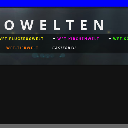
+
T O W E L T E N
WFT-FLUGZEUGWELT
WFT-KIRCHENWELT
WFT-S
WFT-TIERWELT
GÄSTEBUCH