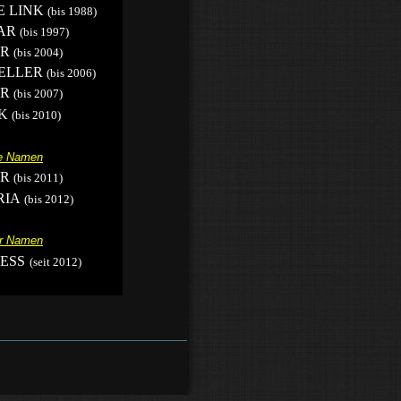
 LINK
(bis 1988)
TAR
(bis 1997)
AR
(bis 2004)
ELLER
(bis 2006)
AR
(bis 2007)
K
(bis 2010)
e Namen
AR
(bis 2011)
RIA
(bis 2012)
er Namen
ESS
(seit 2012)