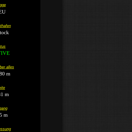
gge
EU
thafen
tock
tus
IVE
er alles
80 m
ite
81 m
gang
5 m
ssung