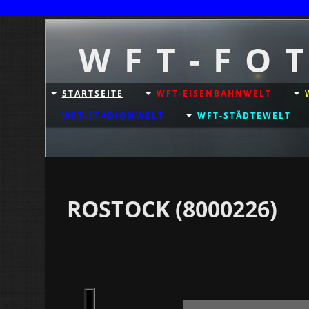
W F T - F O 
STARTSEITE
WFT-EISENBAHNWELT
WFT-STADIONWELT
WFT-STÄDTEWELT
ROSTOCK (8000226)