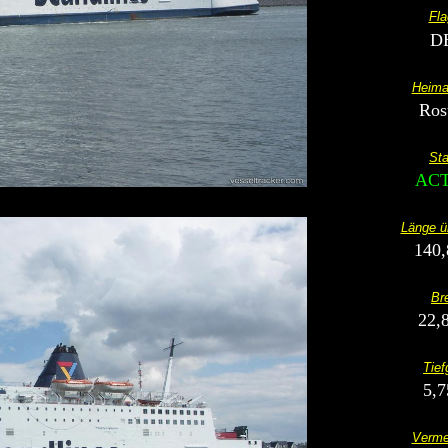
Fla
D
Heima
Ros
Sta
ACT
Länge üb
140,
Bre
22,
Tief
5,7
Verme