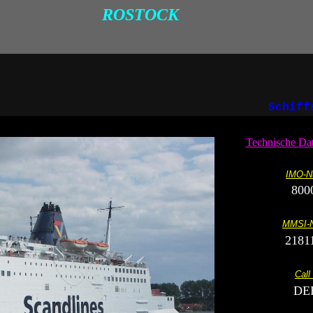
ROSTOCK
Schiff
Technische Dat
IMO-N
800
MMSI-
2181
Call
DE