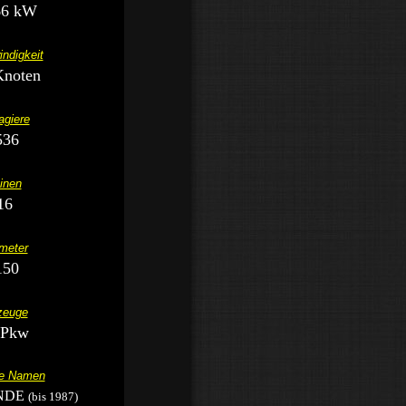
66 kW
ndigkeit
Knoten
giere
536
inen
16
meter
150
zeuge
 Pkw
ge Namen
NDE
(bis 1987)