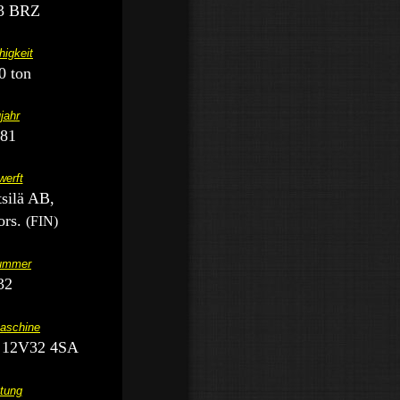
3 BRZ
higkeit
0 ton
jahr
81
erft
silä AB,
ors.
(FIN)
ummer
32
aschine
ä 12V32 4SA
tung