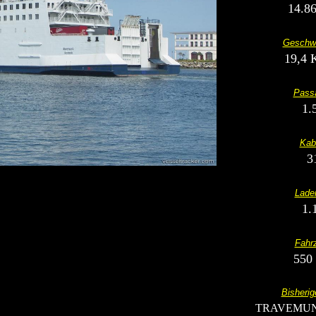
14.8
Geschwi
19,4 
Passa
1.
Kab
3
Lade
1.
Fahr
550
Bisheri
TRAVEMU