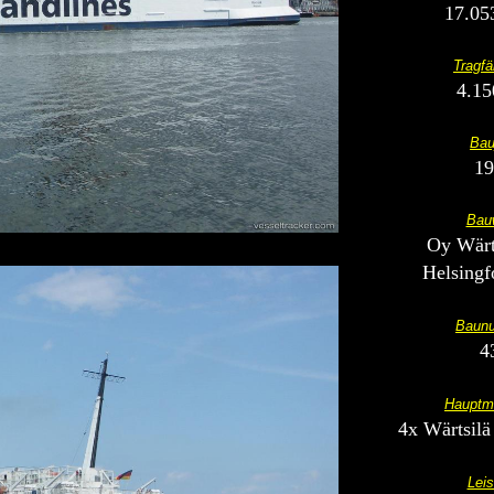
17.05
Tragfä
4.15
Bau
19
Bauw
Oy Wärt
Helsingf
Baun
4
Hauptm
4x Wärtsil
Leis