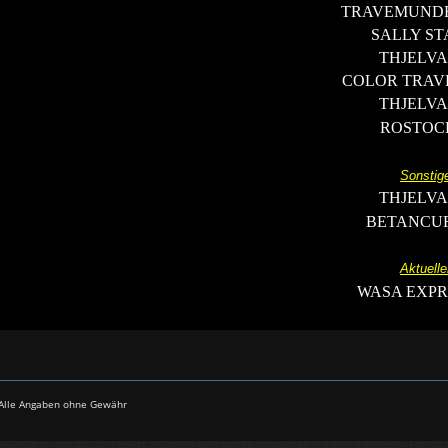
TRAVEMUNDE
SALLY S
THJELV
COLOR TRAV
THJELV
ROSTOC
Sonstig
THJELV
BETANCU
Aktuell
WASA EXPR
- Alle Angaben ohne Gewähr