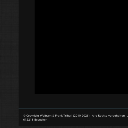
© Copyright Wolfram & Frank Tribull (2010-2026) - Alle Rechte vorbehalten 
612218 Besucher