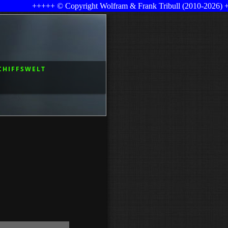
++++ © Copyright Wolfram & Frank Tribull (2010-2026) +++++ Letz
CHIFFSWELT