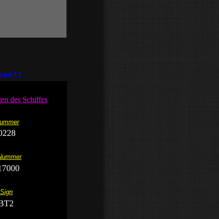
swelt
en des Schiffes
ummer
0228
Nummer
17000
 Sign
BT2