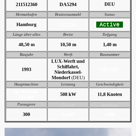
DEU
211512360
DA5294
Heimathafen
Bruttoraumzahl
Status
Active
Hamburg
111.554
Länge über alles
Breite
Tiefgang
48,50 m
10,50 m
1,40 m
Baujahr
Werft
Baunummer
LUX-Werft und
Schiffahrt,
1993
NB-1392
Niederkassel-
Mondorf
(DEU)
Hauptmachine
Leistung
Geschwindigkeit
2x Wärtsilä
508 kW
11,8 Knoten
12V46F
Passagiere
Kabinen
Besatzung
300
1.447
1.000