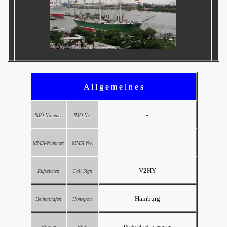
A l l g e m e i n e s
-
IMO-Nummer
IMO No.
-
MMSI-Nummer
MMSI No.
V2HY
Rufzeichen
Call Sign
Hamburg
Heimathafen
Homeport
Flagge
Flag
Deutschland - Germany