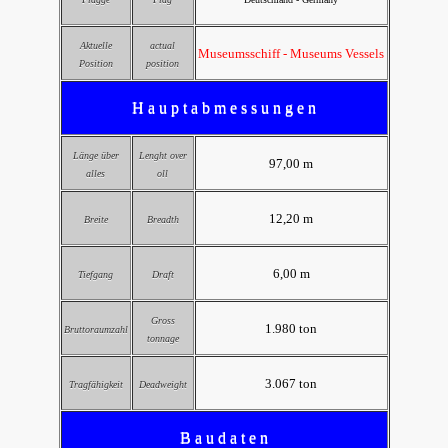
Aktuelle
actual
Museumsschiff - Museums Vessels
Position
position
H a u p t a b m e s s u n g e n
Länge über
Lenght over
97,00 m
alles
oll
12,20 m
Breite
Breadth
6,00 m
Tiefgang
Draft
Gross
1.980 ton
Bruttoraumzahl
tonnage
3.067 ton
Tragfähigkeit
Deadweight
B a u d a t e n