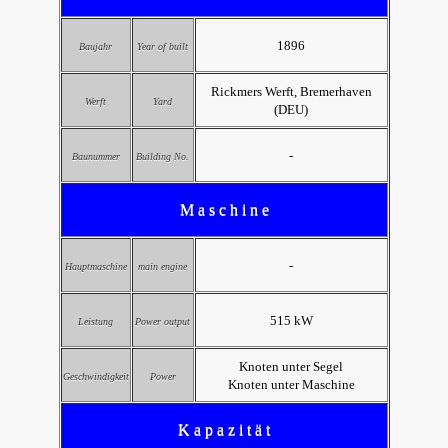
1896
Baujahr
Year of built
Rickmers Werft, Bremerhaven
Werft
Yard
(DEU)
-
Baunummer
Building No.
M a s c h i n e
-
Hauptmaschine
main engine
515 kW
Leistung
Power output
Knoten unter Segel
Geschwindigkeit
Power
Knoten unter Maschine
K a p a z i t ä t