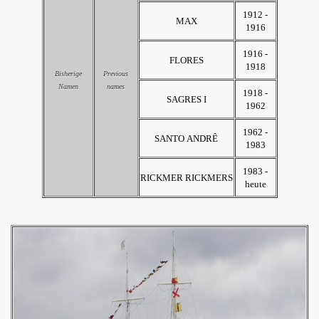
1912 -
MAX
1916
1916 -
FLORES
1918
Bisherige
Previous
Namen
names
1918 -
SAGRES I
1962
1962 -
SANTO ANDRÊ
1983
1983 -
RICKMER RICKMERS
heute