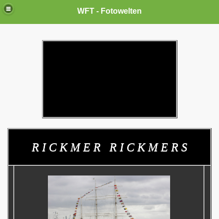
WFT - Fotowelten
R I C K M E R R I C K M E R S