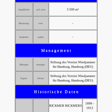
3.500 m²
Segelfläche
sail area
-
Besatzung
crew
-
Kadetten
cadets
M a n a g e m e n t
Stiftung des Vereins Windjammer
Manager
manager
für Hamburg, Hamburg (DEU)
Stiftung des Vereins Windjammer
Eigner
Owner
für Hamburg, Hamburg (DEU)
H i s t o r i s c h e D a t e n
1896 -
RICKMER RICKMERS
1912