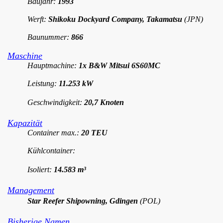
Baujahr:
1993
Werft:
Shikoku Dockyard Company, Takamatsu
(JPN)
Baunummer:
866
Maschine
Hauptmachine:
1x B&W Mitsui 6S60MC
Leistung:
11.253 kW
Geschwindigkeit:
20,7 Knoten
Kapazität
Container max.:
20 TEU
Kühlcontainer:
Isoliert:
14.583 m³
Management
Star Reefer Shipowning, Gdingen
(POL)
Bisherige Namen