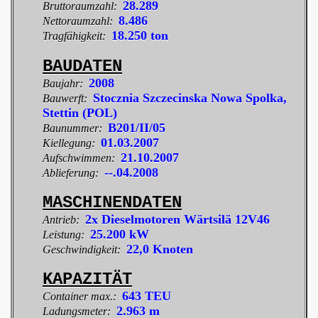
28.289
Bruttoraumzahl:
8.486
Nettoraumzahl:
18.250 ton
Tragfähigkeit:
BAUDATEN
2008
Baujahr:
Stocznia Szczecinska Nowa Spolka,
Bauwerft:
Stettin (POL)
B201/II/05
Baunummer:
01.03.2007
Kiellegung:
21.10.2007
Aufschwimmen:
--.04.2008
Ablieferung:
MASCHINENDATEN
2x Dieselmotoren Wärtsilä 12V46
Antrieb:
25.200 kW
Leistung:
22,0 Knoten
Geschwindigkeit:
KAPAZITÄT
643 TEU
Container max.:
2.963 m
Ladungsmeter: