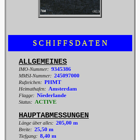
S C H I F F S D A T E N
ALLGEMEINES
9345386
IMO-Nummer:
245097000
MMSI-Nummer:
PHMT
Rufzeichen:
Amsterdam
Heimathafen:
Niederlande
Flagge:
ACTIVE
Status:
HAUPTABMESSUNGEN
205,00 m
Länge über alles:
25,50 m
Breite:
8,40 m
Tiefgang: