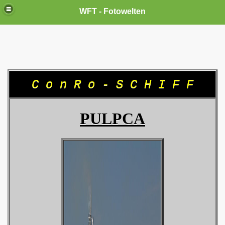
WFT - Fotowelten
C o n R o - S C H I F F
PULPCA