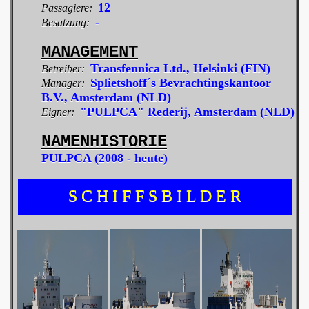
12
Passagiere:
-
Besatzung:
MANAGEMENT
Transfennica Ltd., Helsinki
(FIN)
Betreiber:
Splietshoff´s Bevrachtingskantoor
Manager:
B.V., Amsterdam
(NLD)
"PULPCA" Rederij, Amsterdam
(NLD)
Eigner:
NAMENHISTORIE
PULPCA (2008 - heute)
S C H I F F S B I L D E R