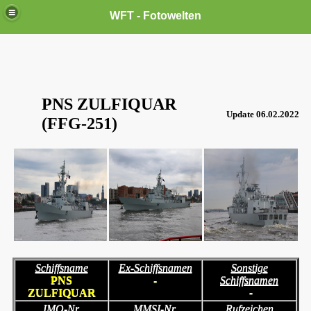
WFT - Fotowelten
PNS ZULFIQUAR
Update 06.02.2022
(FFG-251)
Schiffsname
Ex-Schiffsnamen
Sonstige
PNS
-
Schiffsnamen
ZULFIQUAR
-
IMO-Nr.
MMSI-Nr.
Rufzeichen