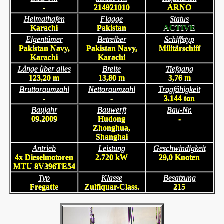
-
214921010
ARNO
Heimathafen
Flagge
Status
Karachi
Pakistan
ACTIVE
Eigentümer
Betreiber
Schiffstyp
Pakistan Navy,
Pakistan Navy,
Militärschiff
Karachi
Karachi
Länge über alles
Breite
Tiefgang
123,20 m
13,80 m
3,76 m
Bruttoraumzahl
Nettoraumzahl
Tragfähigkeit
-
-
3.144 ton
Baujahr
Bauwerft
Bau-Nr.
09.2009
Hudong
-
Zhonghua,
Shanghai
Antrieb
Leistung
Geschwindigkeit
4x Dieselmotoren
2.720 kW
29,0 Knoten
MTU 8V396TE54
Typ
Klasse
Besatzung
Fregatte
Zulfiquar-Class.
215