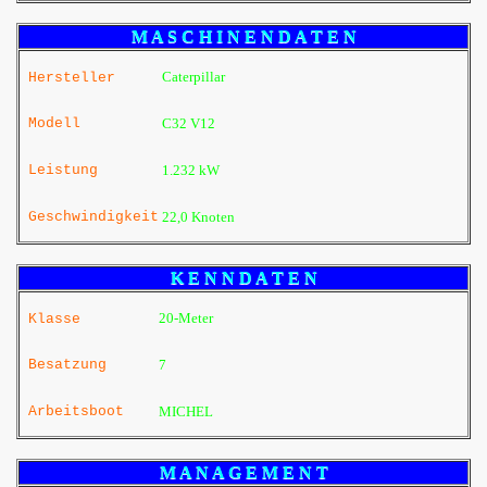
M A S C H I N E N D A T E N
Caterpillar
Hersteller
Modell
C32 V12
Leistung
1.232 kW
Geschwindigkeit
22,0 Knoten
K E N N D A T E N
20-Meter
Klasse
Besatzung
7
Arbeitsboot
MICHEL
M A N A G E M E N T