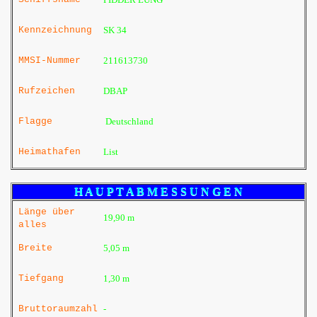
Kennzeichnung
SK 34
MMSI-Nummer
211613730
Rufzeichen
DBAP
Flagge
Deutschland
Heimathafen
List
H A U P T A B M E S S U N G E N
Länge über
19,90 m
alles
Breite
5,05 m
Tiefgang
1,30 m
Bruttoraumzahl
-