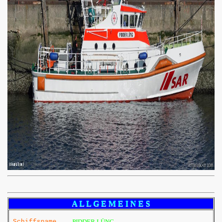
A L L G E M E I N E S
Schiffsname
PIDDER LÜNG