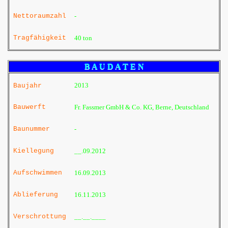
Nettoraumzahl
-
Tragfähigkeit
40 ton
B A U D A T E N
2013
Baujahr
Bauwerft
Fr. Fassmer GmbH & Co. KG, Berne, Deutschland
Baunummer
-
Kiellegung
__.09.2012
Aufschwimmen
16.09.2013
Ablieferung
16.11.2013
Verschrottung
__.__.____