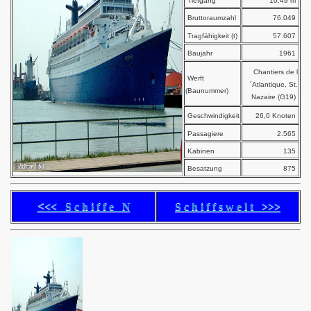
Tiefgang
10,49 m
Bruttoraumzahl
76.049
Tragfähigkeit (t)
57.607
Baujahr
1961
Chantiers de l
Werft
´Atlantique, St.
(Baunummer)
Nazaire (G19)
Geschwindigkeit
26,0 Knoten
Passagiere
2.565
Kabinen
135
Besatzung
875
<
<< S c h i f f e N
S c h i f f s w e l t >>>