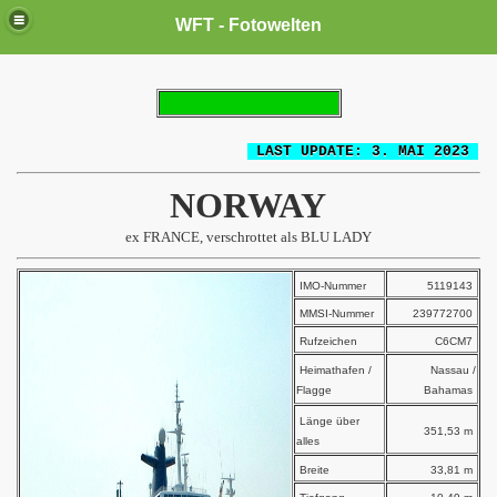
WFT - Fotowelten
LAST UPDATE: 3. MAI 2023
NORWAY
ex FRANCE, verschrottet als BLU LADY
IMO-Nummer
5119143
MMSI-Nummer
239772700
Rufzeichen
C6CM7
Heimathafen /
Nassau /
Flagge
Bahamas
Länge über
351,53 m
alles
Breite
33,81 m