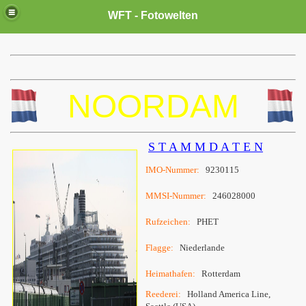
WFT - Fotowelten
NOORDAM
S T A M M D A T E N
IMO-Nummer:
9230115
MMSI-Nummer:
246028000
Rufzeichen:
PHET
Flagge:
Niederlande
Heimathafen:
Rotterdam
Reederei:
Holland America Line,