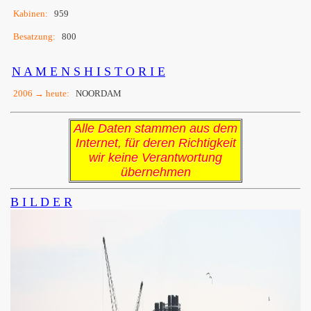
Kabinen:
959
Besatzung:
800
N A M E N S H I S T O R I E
2006 → heute:
NOORDAM
Alle Daten stammen aus dem
Internet, für deren Richtigkeit
wir keine Verantwortung
übernehmen
B I L D E R