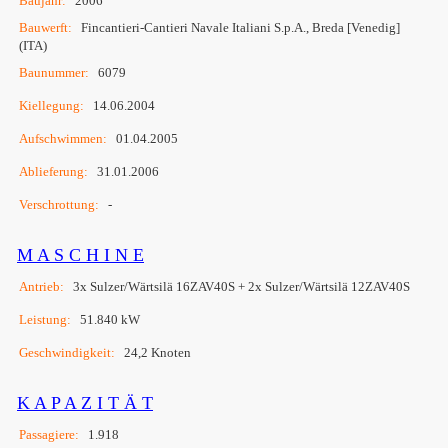
Baujahr:
2006
Bauwerft:
Fincantieri-Cantieri Navale Italiani S.p.A., Breda [Venedig]
(ITA)
Baunummer:
6079
Kiellegung:
14.06.2004
Aufschwimmen:
01.04.2005
Ablieferung:
31.01.2006
Verschrottung:
-
M A S C H I N E
Antrieb:
3x Sulzer/Wärtsilä 16ZAV40S + 2x Sulzer/Wärtsilä 12ZAV40S
Leistung:
51.840 kW
Geschwindigkeit:
24,2 Knoten
K A P A Z I T Ä T
Passagiere:
1.918