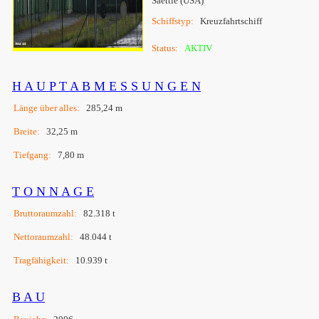
Saettle (USA)
Schiffstyp:
Kreuzfahrtschiff
Status:
AKTIV
H A U P T A B M E S S U N G E N
Länge über alles:
285,24 m
Breite:
32,25 m
Tiefgang:
7,80 m
T O N N A G E
Bruttoraumzahl:
82.318 t
Nettoraumzahl:
48.044 t
Tragfähigkeit:
10.939 t
B A U