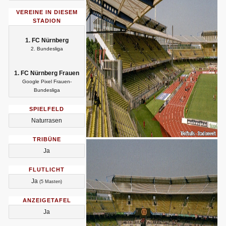
VEREINE IN DIESEM
STADION
1. FC Nürnberg
2. Bundesliga
1. FC Nürnberg Frauen
Google Pixel Frauen-
Bundesliga
SPIELFELD
Naturrasen
TRIBÜNE
Ja
FLUTLICHT
Ja
(5 Masten)
ANZEIGETAFEL
Ja