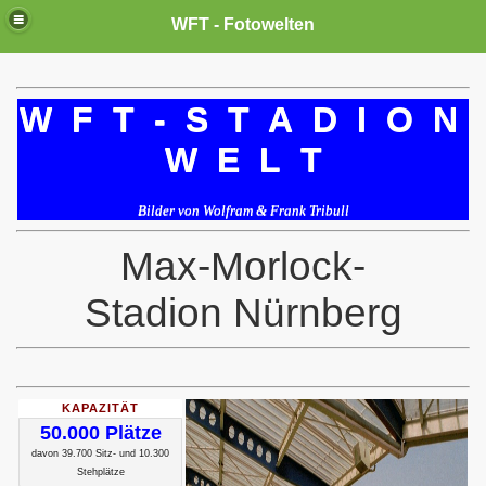
WFT - Fotowelten
W F T - S T A D I O N
W E L T
Bilder von Wolfram & Frank Tribull
Max-Morlock-
Stadion Nürnberg
KAPAZITÄT
50.000 Plätze
davon 39.700 Sitz- und 10.300
Stehplätze