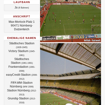
LAUFBAHN
Ja
(8 Bahnen)
ANSCHRIFT
Max-Morlock-Platz 1
90471 Nürnberg-
Dutzenteich
EHEMALIGE NAMEN
Städtisches Stadion
(1928-1945)
Victory Stadium
(1945-
1961)
Städtisches
Stadion
(1961-1991)
Frankenstadion
(1991-
2006)
easyCredit-Stadion
(2006-
2012)
FIFA WM-Stadion
Nürnberg
(WM 2006)
Stadion Nürnberg
(2012-
2013)
Grundig-Stadion
(2013-
2016)