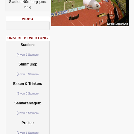
Stadion Nürnberg
(2016-
2017)
VIDEO
UNSERE BEWERTUNG
Stadion:
(
4 von 5 Sternen)
Stimmung:
(
4 von 5 Sternen)
Essen & Trinken:
(
3 von 5 Sternen)
Sanitäranlagen:
(
0 von 5 Sternen)
Preise:
(
3 von 5 Sternen)