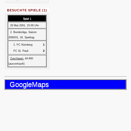
BESUCHTE SPIELE (1)
Spiel 1
20 Mai 2001, 15:00 Uhr
2. Bundesliga, Saison
2000/01, 34. Spieltag
1
1. FC Nürnberg
2
FC St. Pauli
Zuschauer:
44.600
(ausverkauft)
GoogleMaps