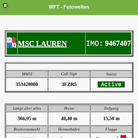
WFT - Fotowelten
9467407
MSC LAUREN
IMO:
Call Sign
MMSI
Status
Active
353428000
3FZR5
Länge über alles
Breite
Tiefgang
366,95 m
48,40 m
15,50 m
Bruttoraumzahl
Heimathafen
Flagge