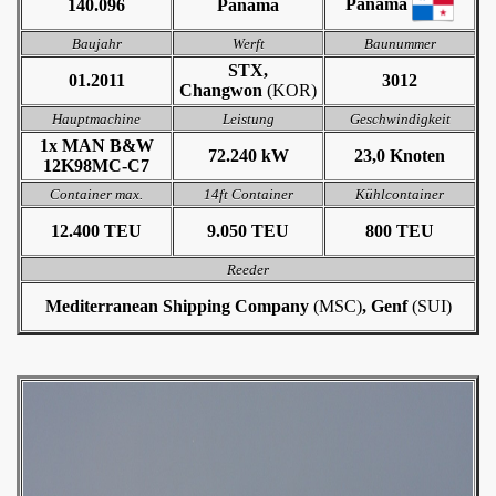
Panama
140.096
Panama
Baujahr
Werft
Baunummer
STX,
01.2011
3012
Changwon
(KOR)
Hauptmachine
Leistung
Geschwindigkeit
1x MAN B&W
72.240 kW
23,0 Knoten
12K98MC-C7
Container max.
14ft Container
Kühlcontainer
12.400 TEU
9.050 TEU
800 TEU
Reeder
Mediterranean Shipping Company
(MSC)
, Genf
(SUI)