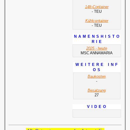
14ft-Container
- TEU
Kühlcontainer
- TEU
N A M E N S H I S T O
R I E
2025 - heute
MSC ANNAMARIA
W E I T E R E I N F
O S
Baukosten
-
Besatzung
27
V I D E O