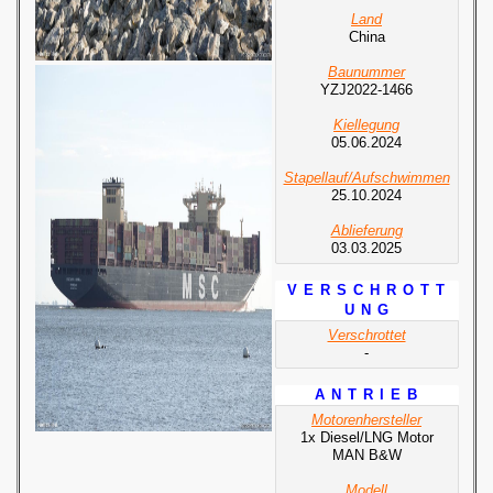
Land
China
Baunummer
YZJ2022-1466
Kiellegung
05.06.2024
Stapellauf/Aufschwimmen
25.10.2024
Ablieferung
03.03.2025
V E R S C H R O T T
U N G
Verschrottet
-
A N T R I E B
Motorenhersteller
1x Diesel/LNG Motor
MAN B&W
Modell