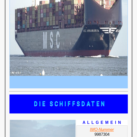
DIE SCHIFFSDATEN
A L L G E M E I N
IMO-Nummer
9987304