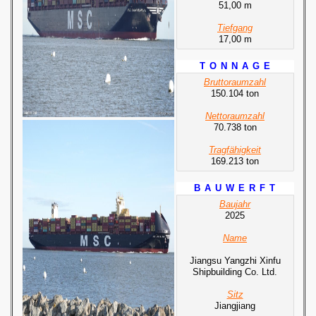
51,00 m
Tiefgang
17,00 m
T O N N A G E
Bruttoraumzahl
150.104 ton
Nettoraumzahl
70.738 ton
Tragfähigkeit
169.213 ton
B A U W E R F T
Baujahr
2025
Name
Jiangsu Yangzhi Xinfu
Shipbuilding Co. Ltd.
Sitz
Jiangjiang