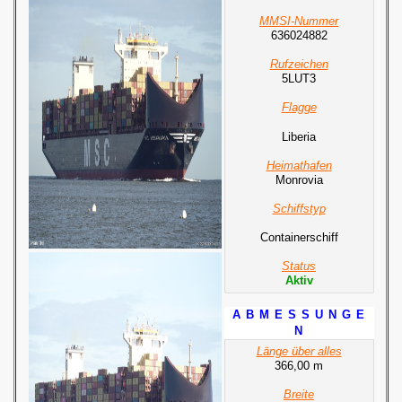
MMSI-Nummer
636024882
Rufzeichen
5LUT3
Flagge
Liberia
Heimathafen
Monrovia
Schiffstyp
Containerschiff
Status
Aktiv
A B M E S S U N G E
N
Länge über alles
366,00 m
Breite