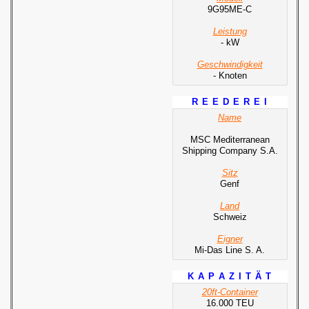
9G95ME-C
Leistung
- kW
Geschwindigkeit
- Knoten
R E E D E R E I
Name
MSC Mediterranean
Shipping Company S.A.
Sitz
Genf
Land
Schweiz
Eigner
Mi-Das Line S. A.
K A P A Z I T Ä T
20ft-Container
16.000 TEU