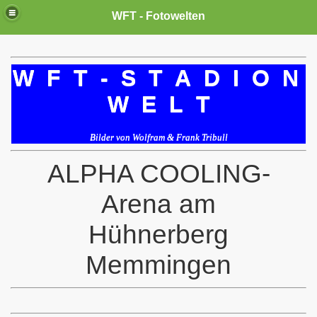
WFT - Fotowelten
W F T - S T A D I O N
W E L T
Bilder von Wolfram & Frank Tribull
ALPHA COOLING-
Arena am
Hühnerberg
Memmingen