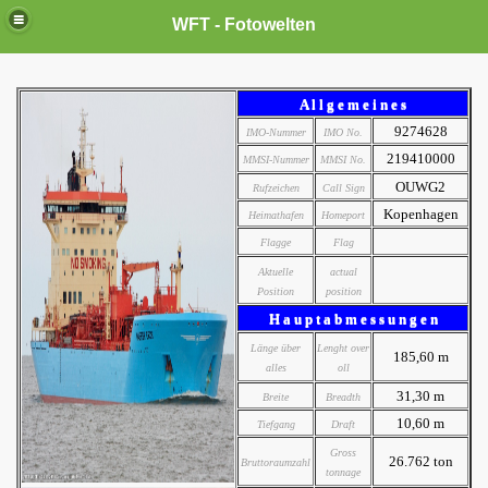
WFT - Fotowelten
A l l g e m e i n e s
9274628
IMO-Nummer
IMO No.
219410000
MMSI-Nummer
MMSI No.
OUWG2
Rufzeichen
Call Sign
Kopenhagen
Heimathafen
Homeport
Flagge
Flag
Aktuelle
actual
Position
position
H a u p t a b m e s s u n g e n
Länge über
Lenght over
185,60 m
alles
oll
31,30 m
Breite
Breadth
10,60 m
Tiefgang
Draft
Gross
26.762 ton
Bruttoraumzahl
tonnage