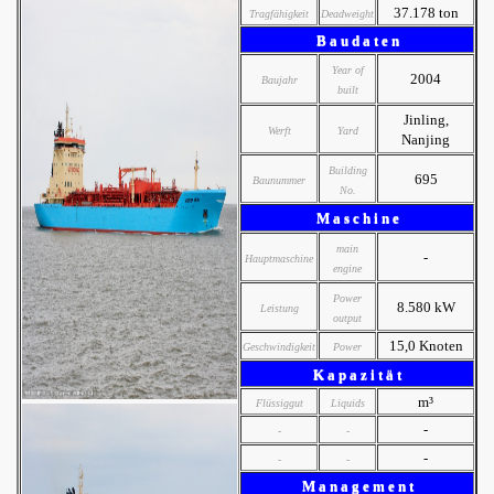
37.178 ton
Tragfähigkeit
Deadweight
B a u d a t e n
Year of
2004
Baujahr
built
Jinling,
Werft
Yard
Nanjing
Building
695
Baunummer
No.
M a s c h i n e
main
-
Hauptmaschine
engine
Power
8.580 kW
Leistung
output
15,0 Knoten
Geschwindigkeit
Power
K a p a z i t ä t
m³
Flüssiggut
Liquids
-
-
-
-
-
-
M a n a g e m e n t