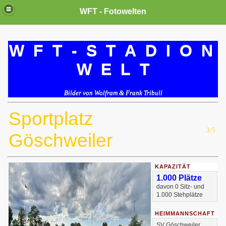
WFT - Fotowelten
W F T - S T A D I O N
W E L T
Bilder von Wolfram & Frank Tribull
Sportplatz
3/5
Göschweiler
KAPAZITÄT
1.000 Plätze
davon 0 Sitz- und
1.000 Stehplätze
HEIMMANNSCHAFT
SV Göschweiler