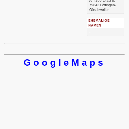
Am Sportplatz 8,
79843 Löffingen-
Göschweiler
EHEMALIGE
NAMEN
-
G o o g l e M a p s