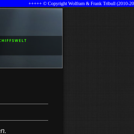
+++++ © Copyright Wolfram & Frank Tribull (2010-2026) 
CHIFFSWELT
n.