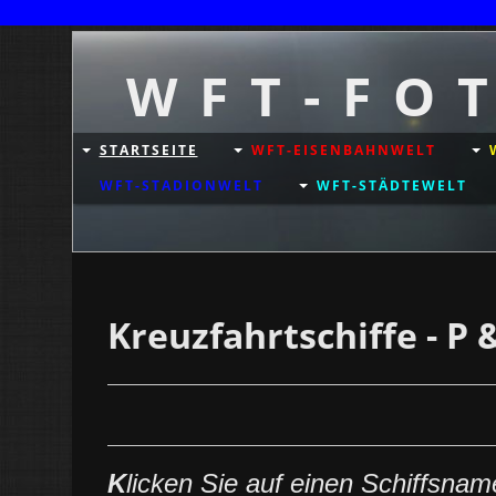
W F T - F O 
STARTSEITE
WFT-EISENBAHNWELT
WFT-STADIONWELT
WFT-STÄDTEWELT
Kreuzfahrtschiffe - P 
K
licken Sie auf einen Schiffsna