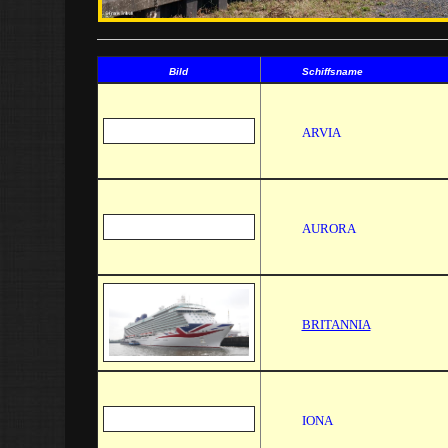
Bild
Schiffsname
ARVIA
AURORA
BRITANNIA
IONA