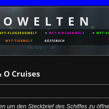
T O W E L T E N
WFT-FLUGZEUGWELT
WFT-KIRCHENWELT
WFT-S
WFT-TIERWELT
GÄSTEBUCH
& O Cruises
men
um den Steckbrief des Schiffes zu öffne