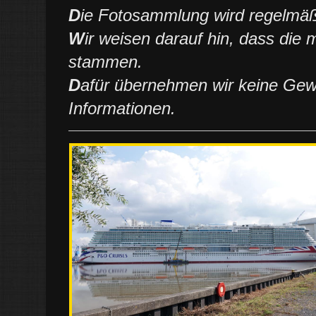
D
ie Fotosammlung wird regelmäßi
W
ir weisen darauf hin, dass die
stammen.
D
afür übernehmen wir keine Gewäh
Informationen.