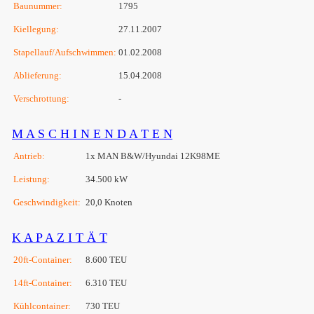
Baunummer:
1795
Kiellegung:
27.11.2007
Stapellauf/Aufschwimmen:
01.02.2008
Ablieferung:
15.04.2008
Verschrottung:
-
M A S C H I N E N D A T E N
Antrieb:
1x MAN B&W/Hyundai 12K98ME
Leistung:
34.500 kW
Geschwindigkeit:
20,0 Knoten
K A P A Z I T Ä T
20ft-Container:
8.600 TEU
14ft-Container:
6.310 TEU
Kühlcontainer:
730 TEU