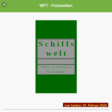
WFT - Fotowelten
S c h i f f s
w e l t
Bilder von Wolfram &
Frank Tribull
Last Update: 03. Februar 2024