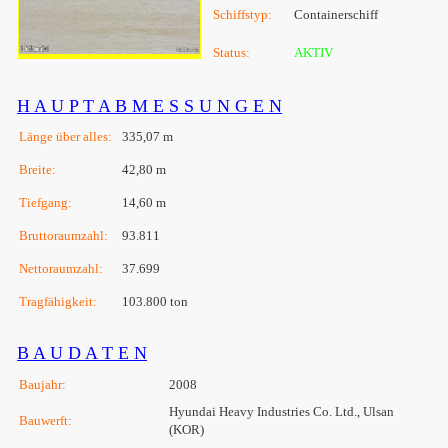
Schiffstyp:
Containerschiff
Status:
AKTIV
H A U P T A B M E S S U N G E N
Länge über alles:
335,07 m
Breite:
42,80 m
Tiefgang:
14,60 m
Bruttoraumzahl:
93.811
Nettoraumzahl:
37.699
Tragfähigkeit:
103.800 ton
B A U D A T E N
Baujahr:
2008
Hyundai Heavy Industries Co. Ltd., Ulsan
Bauwerft:
(KOR)