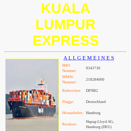
KUALA
LUMPUR
EXPRESS
A L L G E M E I N E S
IMO-
9343730
Nummer:
MMSI-
218284000
Nummer:
Rufzeichen:
DFNB2
Flagge:
Deutschland
Heimathafen:
Hamburg
Hapag-Lloyd AG,
Reederei:
Hamburg (DEU)