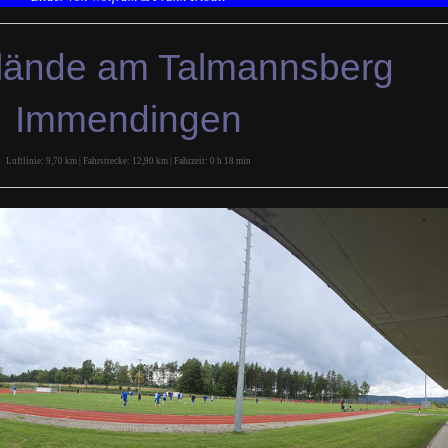
lände am Talmannsberg
Immendingen
Luftlinie: 9,70 km | Fahrstrecke: 12,90 km | Fahrzeit: 0 h 18 min