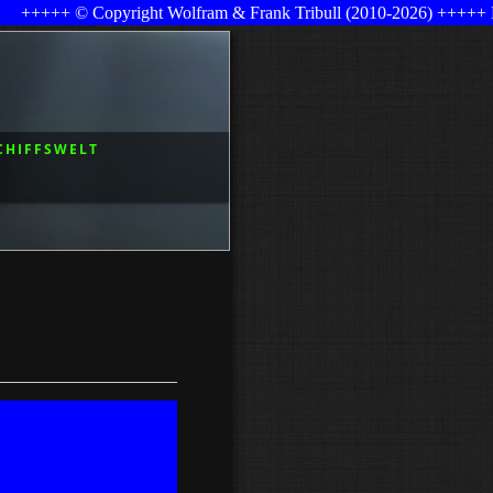
yright Wolfram & Frank Tribull (2010-2026) +++++ Letzte Änderun
CHIFFSWELT