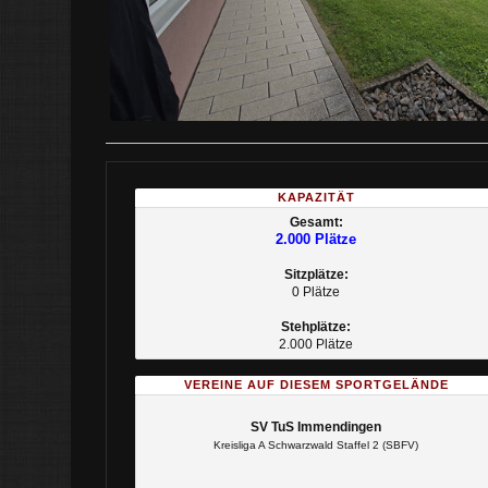
KAPAZITÄT
Gesamt:
2.000 Plätze
Sitzplätze:
0 Plätze
Stehplätze:
2.000 Plätze
VEREINE AUF DIESEM SPORTGELÄNDE
SV TuS Immendingen
Kreisliga A Schwarzwald Staffel 2 (SBFV)