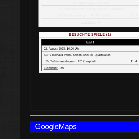
02. August 2025, 16:00 Uhr
SBFV-Rothaus-Pokal, Saison 2025/26, Qualifikation
SV TuS immendingen
-
FC Königsfeld
2 : 4
Zuschauer:
160
BESUCHTE SPIELE (1)
Spiel 1
02. August 2025, 16:00 Uhr
SBFV-Rothaus-Pokal, Saison 2025/26, Qualifikation
SV TuS immendingen
-
FC Königsfeld
2 : 4
Zuschauer:
160
GoogleMaps