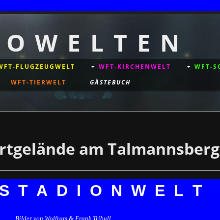
+++++ © Cop
T O W E L T E N
WFT-FLUGZEUGWELT
WFT-KIRCHENWELT
WFT-S
WFT-TIERWELT
GÄSTEBUCH
tgelände am Talmannsberg
 S T A D I O N W E L T
Bilder von Wolfram & Frank Tribull