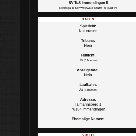
SV TuS Immendingen II
Kreisliga B Schwarzwald Staffel 5 (SBFV)
DATEN
Spielfeld:
Naturrasen
Tribüne:
Nein
Flutlicht:
Ja
(4 Masten)
Anzeigetafel:
Nein
Laufbahn:
Ja
(4 Bahnen)
Adresse:
Talmannsberg 1
78184 Immendingen
Ehemalige Namen:
-
VIDEO