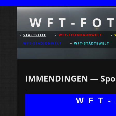
W F T - F O 
STARTSEITE
WFT-EISENBAHNWELT
WFT-STADIONWELT
WFT-STÄDTEWELT
IMMENDINGEN — Spor
W F T -