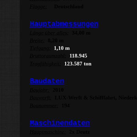
Flagge:
Deutschland
Hauptabmessungen
Länge über alles:
34,00 m
Breite:
8,20 m
Tiefgang:
1,10 m
Bruttoraumzahl:
118.945
Tragfähigkeit:
123.587 ton
Baudaten
Baujahr:
2010
Bauwerft:
LUX-Werft & Schifffahrt
, Nieder
Baunummer:
194
Maschinendaten
Hauptmaschine:
2x Deutz