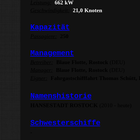
Leistung:
662 kW
Geschwindigkeit:
21,0 Knoten
Kapazität
Passagiere:
250
Management
Betreiber:
Blaue Flotte, Rostock
(DEU)
Manager:
Blaue Flotte, Rostock
(DEU)
Eigner:
Fahrgastschifffahrt Thomas Schütt,
Namenshistorie
HANSESTADT ROSTOCK
(2010 - heute)
Schwesterschiffe
-