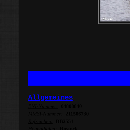
Allgemeines
ENI-Nummer:
04808840
MMSI-Nummer:
211506730
Rufzeichen:
DB2551
Heimathafen:
Rostock