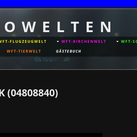
T O W E L T E N
WFT-FLUGZEUGWELT
WFT-KIRCHENWELT
WFT-S
WFT-TIERWELT
GÄSTEBUCH
 (04808840)