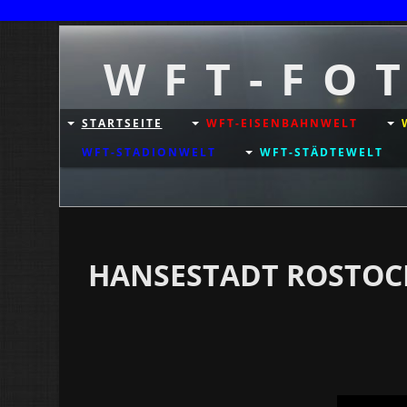
W F T - F O 
STARTSEITE
WFT-EISENBAHNWELT
WFT-STADIONWELT
WFT-STÄDTEWELT
HANSESTADT ROSTOCK