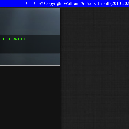
+++++ © Copyright Wolfram & Frank Tribull (2010-2026) ++++
CHIFFSWELT