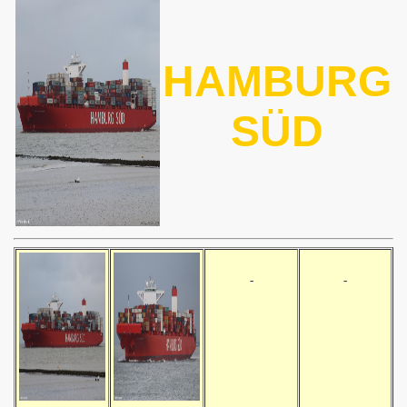
HAMBURG
SÜD
-
-