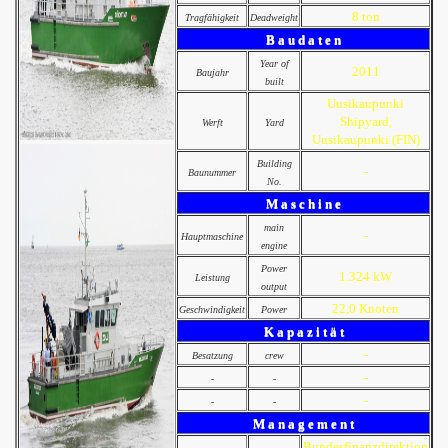
8 ton
Tragfähigkeit
Deadweight
B a u d a t e n
Year of
2011
Baujahr
built
Uusikaupunki
Shipyard,
Werft
Yard
Uusikaupunki (FIN)
Building
-
Baunummer
No.
M a s c h i n e
main
-
Hauptmaschine
engine
Power
1.324 kW
Leistung
output
22,0 Knoten
Geschwindigkeit
Power
K a p a z i t ä t
-
Besatzung
crew
-
-
-
-
-
-
M a n a g e m e n t
Bundesfinanzdirektion