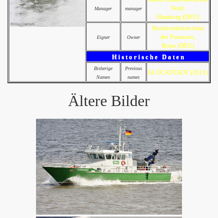
Nord,
Manager
manager
Hamburg (DEU)
Bundesministerium
der Finanzen,
Eigner
Owner
Bonn (DEU)
H i s t o r i s c h e D a t e n
Bisherige
Previous
GLÜCKSTADT (2011)
Namen
names
Ältere Bilder