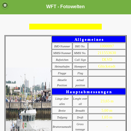
WFT - Fotowelten
A l l g e m e i n e s
1000097
IMO-Nummer
IMO No.
211553630
MMSI-Nummer
MMSI No.
DLVD
Rufzeichen
Call Sign
Glückstadt
Heimathafen
Homeport
Flagge
Flag
Aktuelle
actual
Position
position
H a u p t a b m e s s u n g e n
Länge über
Lenght over
23,65 m
alles
oll
5,60 m
Breite
Breadth
1,65 m
Tiefgang
Draft
Gross
-
Bruttoraumzahl
tonnage