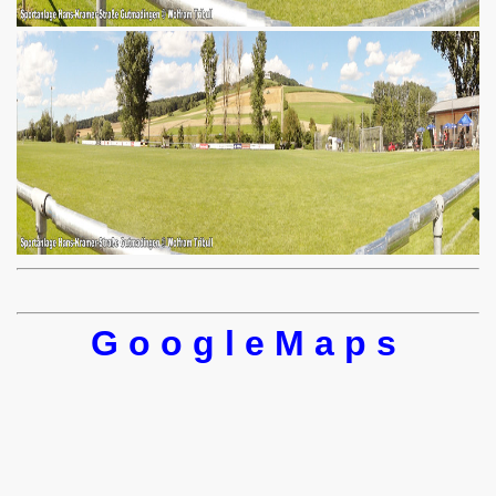
G o o g l e M a p s