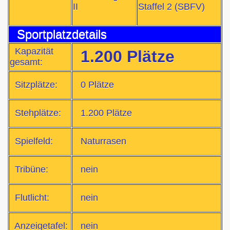
II
Staffel 2 (SBFV)
Sportplatzdetails
Kapazität
1.200 Plätze
gesamt:
Sitzplätze:
0 Plätze
Stehplätze:
1.200 Plätze
Spielfeld:
Naturrasen
Tribüne:
nein
Flutlicht:
nein
Anzeigetafel:
nein