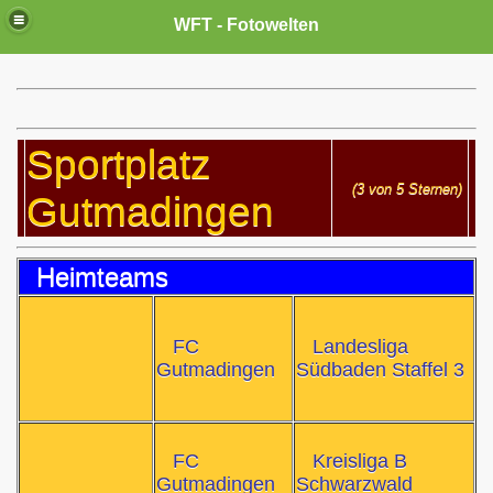
WFT - Fotowelten
Sportplatz
(3 von 5 Sternen)
Gutmadingen
Heimteams
FC
Landesliga
Gutmadingen
Südbaden Staffel 3
FC
Kreisliga B
Gutmadingen
Schwarzwald