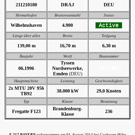
211210180
DRAJ
DEU
Heimathafen
Bruttoraumzahl
Status
Active
Wilhelmshaven
4.900
Länge über alles
Breite
Tiefgang
139,00 m
16,70 m
6,30 m
Baujahr
Werft
Baunummer
Tyssen
06.1996
Nordseewerke,
13/1/1885
Emden
(DEU)
Hauptmachine
Leistung
Geschwindigkeit
2x MTU 20V 956
38.000 kW
29,0 Knoten
TB92
Typ
Klasse
Besatzung
Brandenburg-
Fregatte F123
236
Klasse
F 217 BAYERN
aufgenommen am 04. August 2014 bei Cuxhaven Höhe