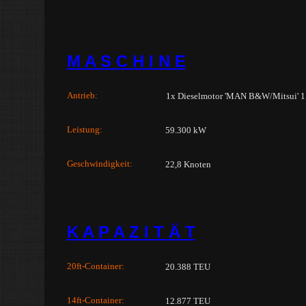
M A S C H I N E
Antrieb:
1x Dieselmotor 'MAN B&W/Mitsui'
Leistung:
59.300 kW
Geschwindigkeit:
22,8 Knoten
K A P A Z I T Ä T
20ft-Container:
20.388 TEU
14ft-Container:
12.877 TEU