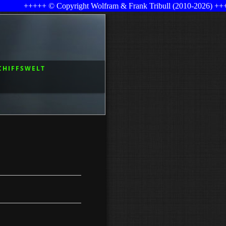
opyright Wolfram & Frank Tribull (2010-2026) +++++ Letzte Änder
CHIFFSWELT