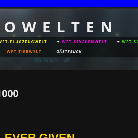
+++++ © C
T O W E L T E N
WFT-FLUGZEUGWELT
WFT-KIRCHENWELT
WFT-S
WFT-TIERWELT
GÄSTEBUCH
1000
EVER GIVEN