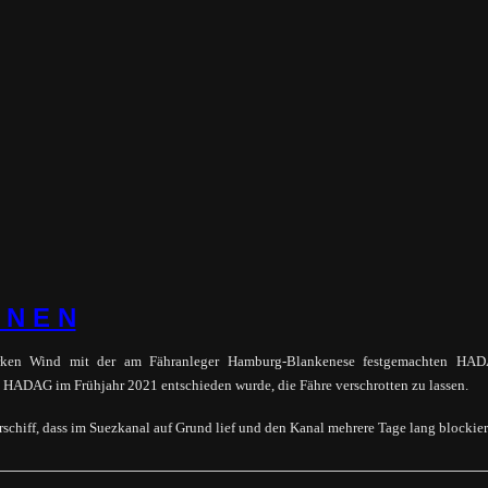
O N E N
arken Wind mit der am Fähranleger Hamburg-Blankenese festgemachten HA
ens HADAG im Frühjahr 2021 entschieden wurde,
die Fähre verschrotten zu lassen.
chiff, dass im Suezkanal auf Grund lief und den Kanal mehrere Tage lang
blockier