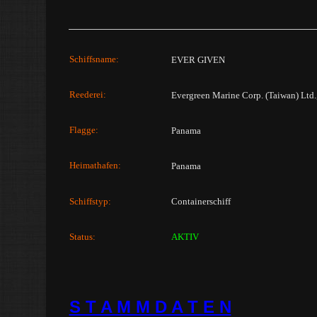
Schiffsname:
EVER GIVEN
Reederei:
Evergreen Marine Corp. (Taiwan) Ltd.
Flagge:
Panama
Heimathafen:
Panama
Schiffstyp:
Containerschiff
Status:
AKTIV
S T A M M D A T E N