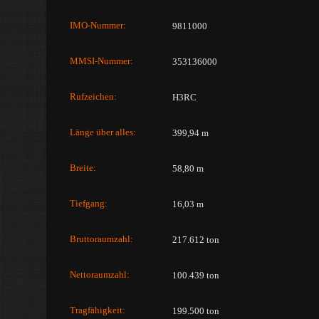
IMO-Nummer:
9811000
MMSI-Nummer:
353136000
Rufzeichen:
H3RC
Länge über alles:
399,94 m
Breite:
58,80 m
Tiefgang:
16,03 m
Bruttoraumzahl:
217.612 ton
Nettoraumzahl:
100.439 ton
Tragfähigkeit:
199.500 ton