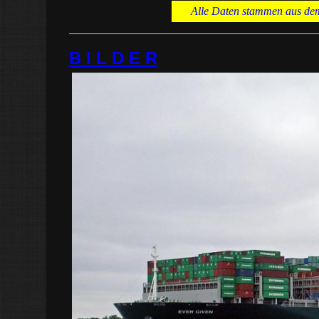
Alle Daten stammen aus dem 
B I L D E R