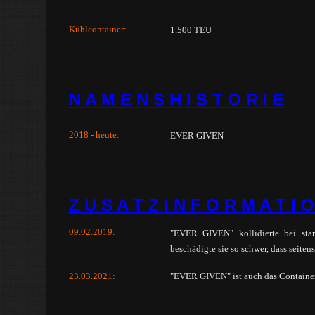
Kühlcontainer:
1.500 TEU
N A M E N S H I S T O R I E
2018 - heute:
EVER GIVEN
Z U S A T Z I N F O R M A T I 
09.02.2019:
"EVER GIVEN" kollidierte bei st
beschädigte sie so schwer, dass seit
23.03.2021:
"EVER GIVEN" ist auch das Containers