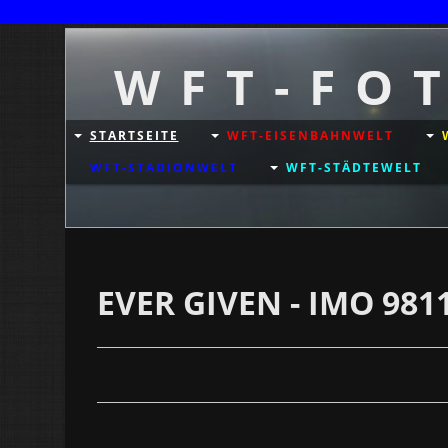
W F T - F O 
STARTSEITE
WFT-EISENBAHNWELT
WFT-STADIONWELT
WFT-STÄDTEWELT
EVER GIVEN - IMO 981