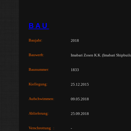
B A U
Baujahr:
2018
Bauwerft:
Imabari Zosen K.K. (Imabari Shipbuil
Baunummer:
1833
Kiellegung:
25.12.2015
Aufschwimmen:
09.05.2018
Ablieferung:
25.09.2018
Verschrottung
:
-