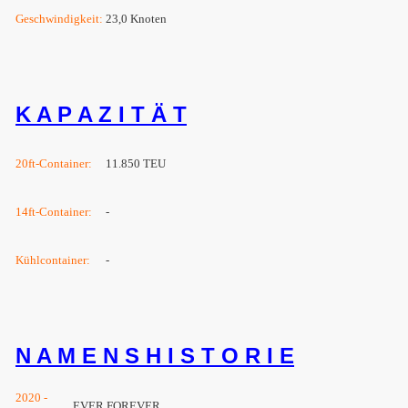
Geschwindigkeit:
23,0 Knoten
K A P A Z I T Ä T
20ft-Container:
11.850 TEU
14ft-Container:
-
Kühlcontainer:
-
N A M E N S H I S T O R I E
2020 -
EVER FOREVER