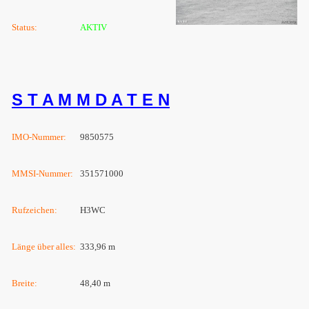
Status:
AKTIV
S T A M M D A T E N
IMO-Nummer:
9850575
MMSI-Nummer:
351571000
Rufzeichen:
H3WC
Länge über alles:
333,96 m
Breite:
48,40 m