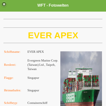
WFT - Fotowelten
EVER APEX
Schiffsname:
EVER APEX
Evergreen Marine Corp.
Reederei:
(Taiwan) Ltd., Taipeh,
Taiwan
Flagge:
Singapur
Heimathafen:
Singapur
Schiffstyp:
Containerschiff