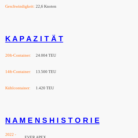
Geschwindigkeit:
22,6 Knoten
K A P A Z I T Ä T
20ft-Container:
24.004 TEU
14ft-Container:
13.500 TEU
Kühlcontainer:
1.420 TEU
N A M E N S H I S T O R I E
2022 -
EVER APEX