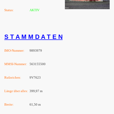
Status:
AKTIV
S T A M M D A T E N
IMO-Nummer:
9893979
MMSI-Nummer:
563155500
Rufzeichen:
9V7623
Länge über alles:
399,97 m
Breite:
61,50 m