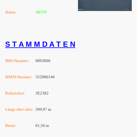
Status:
AKTIV
S T A M M D A T E N
IMO-Nummer:
9893890
MMSI-Nummer:
352986146
Rufzeichen:
3E2382
Länge über alles:
399,97 m
Breite:
61,50 m