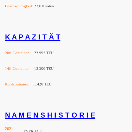
Geschwindigkeit:
22,6 Knoten
K A P A Z I T Ä T
20ft-Container:
23.992 TEU
14ft-Container:
13.500 TEU
Kühlcontainer:
1.420 TEU
N A M E N S H I S T O R I E
2021 -
EVER ACE