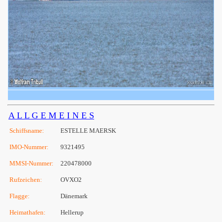
A L L G E M E I N E S
Schiffsname:
ESTELLE MAERSK
IMO-Nummer:
9321495
MMSI-Nummer:
220478000
Rufzeichen:
OVXO2
Flagge:
Dänemark
Heimathafen:
Hellerup