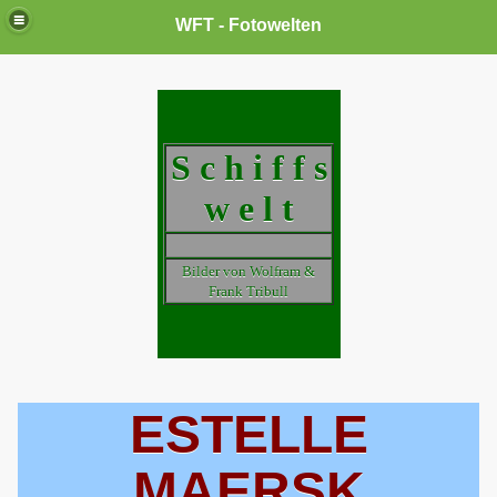
WFT - Fotowelten
S c h i f f s
w e l t
Bilder von Wolfram &
Frank Tribull
ESTELLE
MAERSK