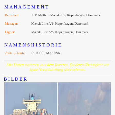
M A N A G E M E N T
Betreiber:
A. P. Møller - Mærsk A/S, Kopenhagen, Dänemark
Manager:
Mærsk Line A/S, Kopenhagen, Dänemark
Eigner:
Mærsk Line A/S, Kopenhagen, Dänemark
N A M E N S H I S T O R I E
2006 → heute:
ESTELLE MAERSK
Alle Daten stammen aus dem Internet, für deren Richtigkeit wir
keine Verantwortung übernehmen.
B I L D E R