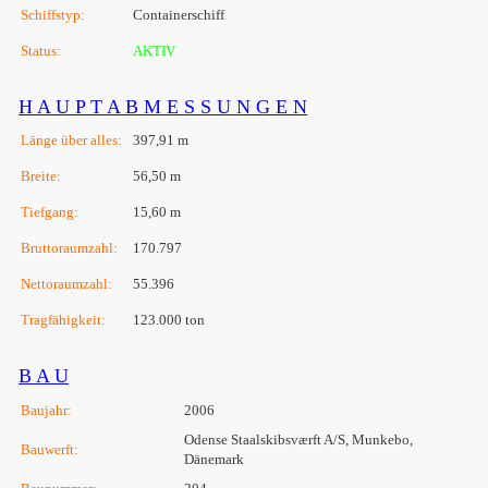
Schiffstyp:
Containerschiff
Status:
AKTIV
H A U P T A B M E S S U N G E N
Länge über alles:
397,91 m
Breite:
56,50 m
Tiefgang:
15,60 m
Bruttoraumzahl:
170.797
Nettoraumzahl:
55.396
Tragfähigkeit:
123.000 ton
B A U
Baujahr:
2006
Odense Staalskibsværft A/S, Munkebo,
Bauwerft:
Dänemark