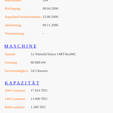
Baunummer:
204
Kiellegung:
08.04.2006
Stapellauf/Aufschwimmen:
23.08.2006
Ablieferung:
09.11.2006
Verschrottung:
-
M A S C H I N E
Antrieb:
1x Wärtsilä/Sulzer 14RT-flex96C
Leistung:
80.080 kW
Geschwindigkeit:
24,5 Knoten
K A P A Z I T Ä T
20ft-Container:
17.816 TEU
14ft-Container:
11.000 TEU
Kühlcontainer:
1.300 TEU