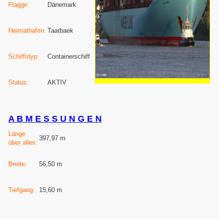
Flagge:
Dänemark
Heimathafen:
Taarbaek
Schiffstyp:
Containerschiff
Status:
AKTIV
A B M E S S U N G E N
Länge
397,97 m
über alles:
Breite:
56,50 m
Tiefgang:
15,60 m