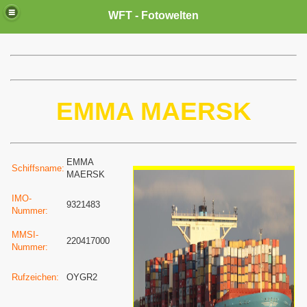
WFT - Fotowelten
EMMA MAERSK
EMMA
Schiffsname:
MAERSK
IMO-
9321483
Nummer:
MMSI-
220417000
Nummer:
Rufzeichen:
OYGR2