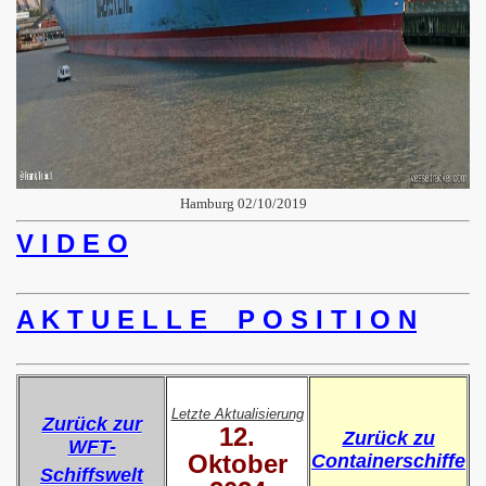
Hamburg 02/10/2019
V I D E O
A K T U E L L E P O S I T I O N
Letzte Aktualisierung
Zurück zur
12.
Zurück zu
WFT-
Oktober
Containerschiffe
Schiffswelt