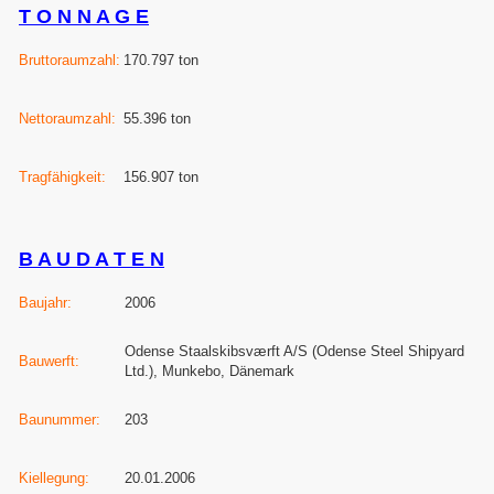
T O N N A G E
Bruttoraumzahl:
170.797 ton
Nettoraumzahl:
55.396 ton
Tragfähigkeit:
156.907 ton
B A U D A T E N
Baujahr:
2006
Odense Staalskibsværft A/S (Odense Steel Shipyard
Bauwerft:
Ltd.), Munkebo, Dänemark
Baunummer:
203
Kiellegung:
20.01.2006