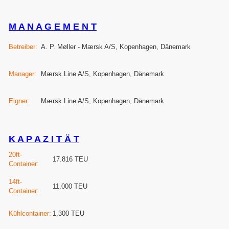
M A N A G E M E N T
Betreiber:
A. P. Møller - Mærsk A/S, Kopenhagen, Dänemark
Manager:
Mærsk Line A/S, Kopenhagen, Dänemark
Eigner:
Mærsk Line A/S, Kopenhagen, Dänemark
K A P A Z I T Ä T
20ft-
17.816 TEU
Container:
14ft-
11.000 TEU
Container:
Kühlcontainer:
1.300 TEU