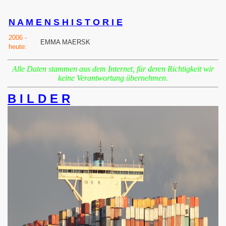
N A M E N S H I S T O R I E
2006 -
EMMA MAERSK
heute:
Alle Daten stammen aus dem Internet, für deren Richtigkeit wir
keine Verantwortung übernehmen.
B I L D E R