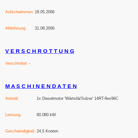
Aufschwimmen:
18.05.2006
Ablieferung:
31.08.2006
V E R S C H R O T T U N G
Verschrottet:
-
M A S C H I N E N D A T E N
Antrieb:
1x Dieselmotor 'Wärtsilä/Sulzer' 14RT-flex96C
Leistung:
80.080 kW
Geschwindigkeit:
24,5 Knoten