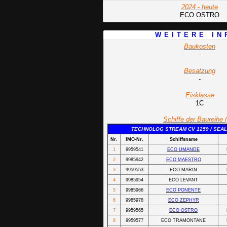
2024 - heute
ECO OSTRO
W E I T E R E I N 
Baukosten
-
Besatzung
-
Eisklasse
1C
Schiffe der Baureihe 
TECHNOLOG STREAM CV 1259 / SEAL
Nr.
IMO-Nr.
Schiffsname
1
9959541
ECO UMANDE
2
9985942
ECO MAESTRO
3
9959553
ECO MARIN
4
9985954
ECO LEVANT
5
9985966
ECO PONENTE
6
9985978
ECO ZEPHYR
7
9959565
ECO OSTRO
8
9959577
ECO TRAMONTANE