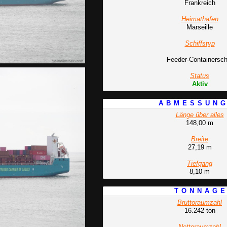
Frankreich
Heimathafen
Marseille
Schiffstyp
Feeder-Containerschi
Status
Aktiv
A B M E S S U N G
Länge über alles
148,00 m
Breite
27,19 m
Tiefgang
8,10 m
T O N N A G E
Bruttoraumzahl
16.242 ton
Nettoraumzahl