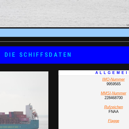
DIE SCHIFFSDATEN
A L L G E M E I
IMO-Nummer
9959565
MMSI-Nummer
228468700
Rufzeichen
FNAA
Flagge