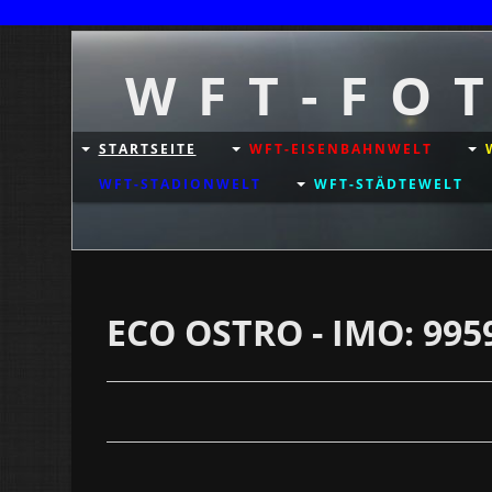
W F T - F O 
STARTSEITE
WFT-EISENBAHNWELT
WFT-STADIONWELT
WFT-STÄDTEWELT
ECO OSTRO - IMO: 995