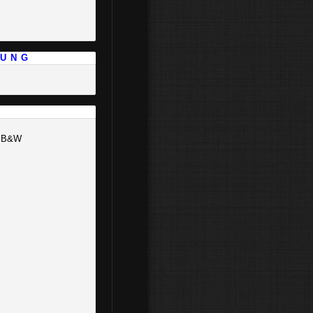
 U N G
N B&W