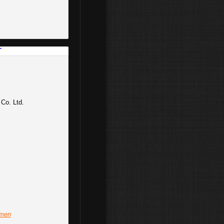
T
Co. Ltd.
mmen