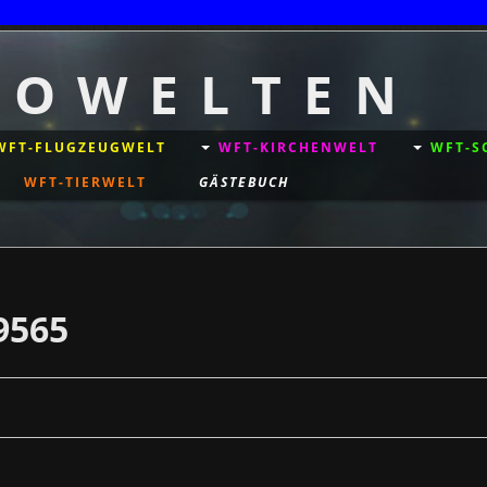
+++++ © Copyr
T O W E L T E N
WFT-FLUGZEUGWELT
WFT-KIRCHENWELT
WFT-S
WFT-TIERWELT
GÄSTEBUCH
9565