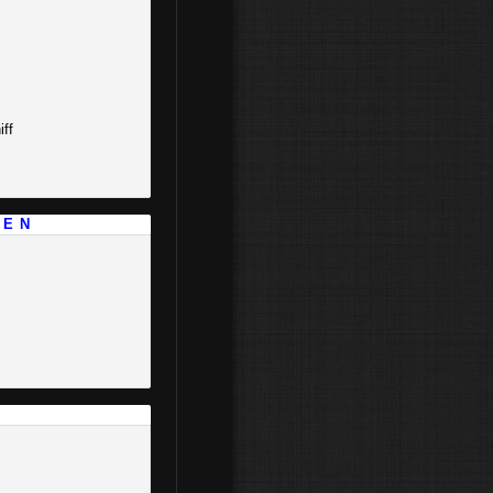
ff
 E N