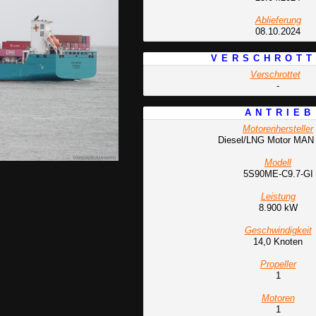
Ablieferung
08.10.2024
V E R S C H R O T T
Verschrottet
-
A N T R I E B
Motorenhersteller
Diesel/LNG Motor MA
Modell
5S90ME-C9.7-GI
Leistung
8.900 kW
Geschwindigkeit
14,0 Knoten
Propeller
1
Motoren
1