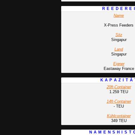
R E E D E R E 
Name
X-Press Feeders
Sitz
Singapur
Land
Singapur
Eigner
Eastaway France
K A P A Z I T Ä 
20ft-Container
1.259 TEU
14ft-Container
- TEU
Kühlcontainer
349 TEU
N A M E N S H I S T 