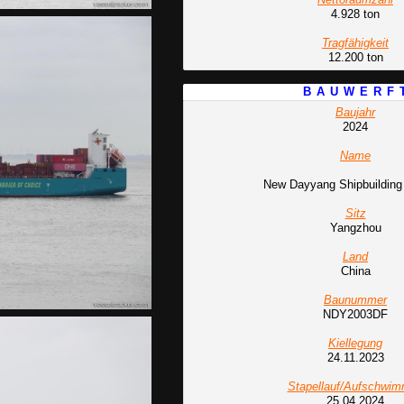
4.928 ton
Tragfähigkeit
12.200 ton
B A U W E R F 
Baujahr
2024
Name
New Dayyang Shipbuilding 
Sitz
Yangzhou
Land
China
Baunummer
NDY2003DF
Kiellegung
24.11.2023
Stapellauf/Aufschwi
25.04.2024