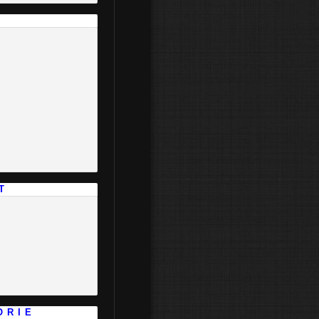
I
T
O R I E