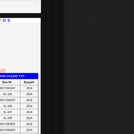
F O S
(18)
ION CV1250 TYP
Bau-Nr.
Baujahr
NDY2001DF
2024
XL-195
2024
NDY2002DF
2024
XL-196
2024
XL-197
2024
XL-198
2024
NDY2003DF
2024
NDY2004DF
2025