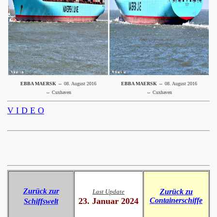
EBBA MAERSK
⇔ 08. August 2016
EBBA MAERSK
⇔ 08. August 2016
⇔ Cuxhaven
⇔ Cuxhaven
V I D E O
Zurück zur
Zurück zu
Last Update
23. Januar 2024
Containerschiffe
Schiffswelt