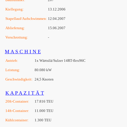
Kiellegung:
13.12.2006
Stapellauf/Aufschwimmen:
12.04.2007
Ablieferung:
15.06.2007
Verschrottung:
-
M A S C H I N E
Antrieb:
1x Wärtsilä/Sulzer 14RT-flex96C
Leistung:
80.080 kW
Geschwindigkeit:
24,5 Knoten
K A P A Z I T Ä T
20ft-Container:
17.816 TEU
14ft-Container:
11.000 TEU
Kühlcontainer:
1.300 TEU