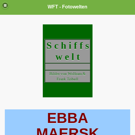
WFT - Fotowelten
S c h i f f s
w e l t
Bilder von Wolfram &
Frank Tribull
EBBA
MAERSK