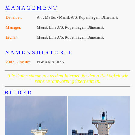
M A N A G E M E N T
Betreiber:
A. P. Møller - Mærsk A/S, Kopenhagen, Dänemark
Manager:
Mærsk Line A/S, Kopenhagen, Dänemark
Eigner:
Mærsk Line A/S, Kopenhagen, Dänemark
N A M E N S H I S T O R I E
2007 → heute:
EBBA MAERSK
Alle Daten stammen aus dem Internet, für deren Richtigkeit wir
keine Verantwortung übernehmen.
B I L D E R