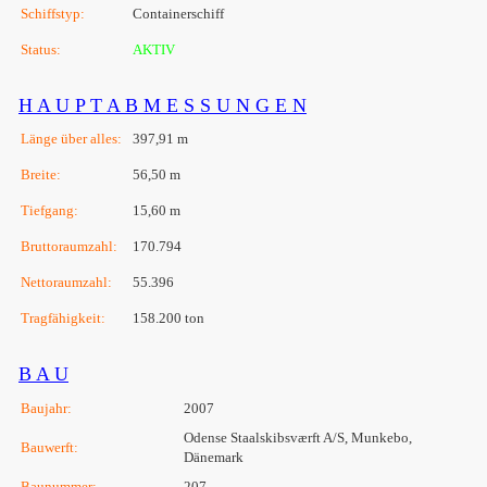
Schiffstyp:
Containerschiff
Status:
AKTIV
H A U P T A B M E S S U N G E N
Länge über alles:
397,91 m
Breite:
56,50 m
Tiefgang:
15,60 m
Bruttoraumzahl:
170.794
Nettoraumzahl:
55.396
Tragfähigkeit:
158.200 ton
B A U
Baujahr:
2007
Odense Staalskibsværft A/S, Munkebo,
Bauwerft:
Dänemark
Baunummer:
207