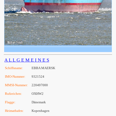
A L L G E M E I N E S
Schiffsname:
EBBA MAERSK
IMO-Nummer:
9321524
MMSI-Nummer:
220497000
Rufzeichen:
OXHW2
Flagge:
Dänemark
Heimathafen:
Kopenhagen