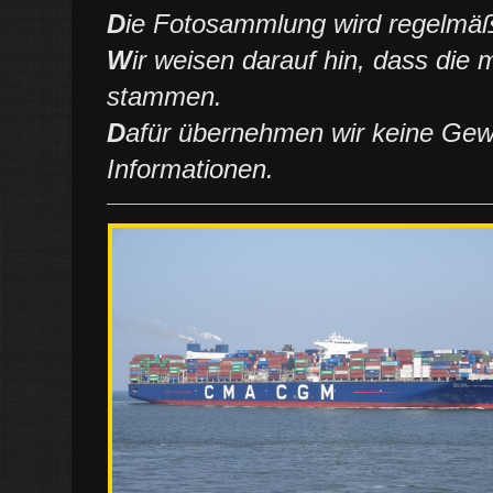
D
ie Fotosammlung wird regelmäßi
W
ir weisen darauf hin, dass die
stammen.
D
afür übernehmen wir keine Gewäh
Informationen.