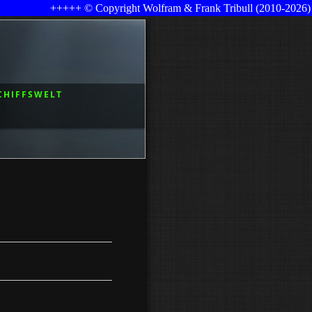
+++++ © Copyright Wolfram & Frank Tribull (2010-2026) +++
CHIFFSWELT