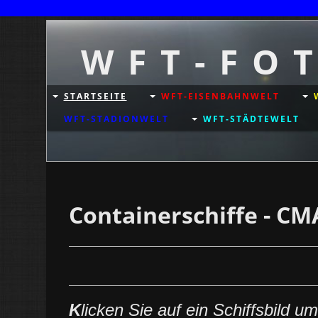
W F T - F O 
STARTSEITE
WFT-EISENBAHNWELT
WFT-STADIONWELT
WFT-STÄDTEWELT
Containerschiffe - C
K
licken Sie auf ein Schiffsbild
um 