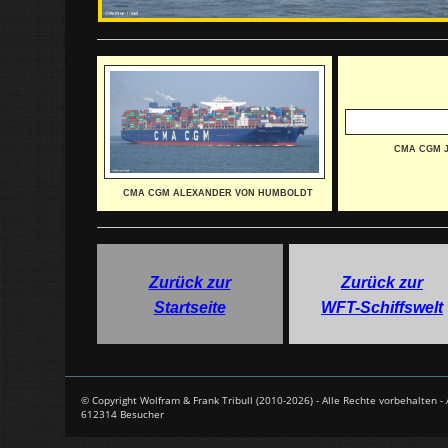
CMA CGM 
CMA CGM ALEXANDER VON HUMBOLDT
Zurück zur
Zurück zur
Startseite
WFT-Schiffswelt
© Copyright Wolfram & Frank Tribull (2010-2026) - Alle Rechte vorbehalten 
612314 Besucher
WolframFrankTribull - Fotowelten