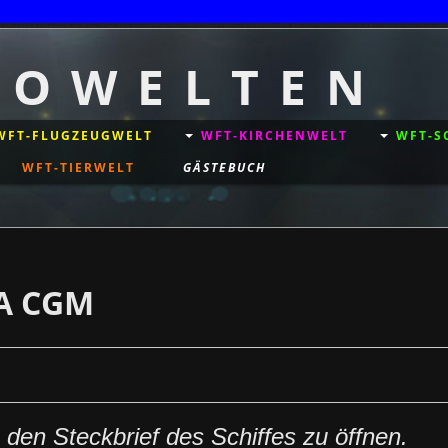
T O W E L T E N
WFT-FLUGZEUGWELT
WFT-KIRCHENWELT
WFT-S
WFT-TIERWELT
GÄSTEBUCH
MA CGM
den Steckbrief des Schiffes zu öffnen.