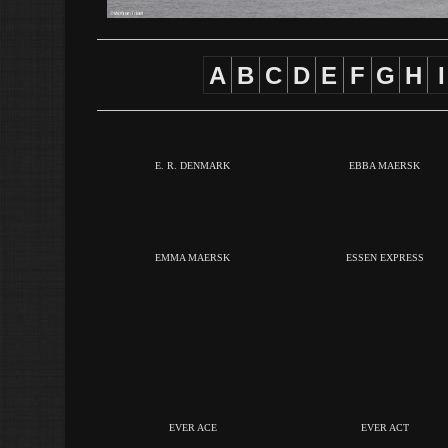
A
B
C
D
E
F
G
H
I
E. R. DENMARK
EBBA MAERSK
EMMA MAERSK
ESSEN EXPRESS
EVER ACE
EVER ACT