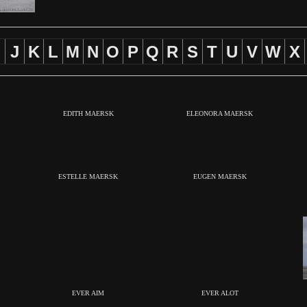
J
K
L
M
N
O
P
Q
R
S
T
U
V
W
X
EDITH MAERSK
ELEONORA MAERSK
ESTELLE MAERSK
EUGEN MAERSK
EVER AIM
EVER ALOT