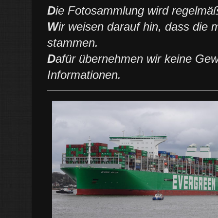
D
ie Fotosammlung wird regelmäßi
W
ir weisen darauf hin, dass die
stammen.
D
afür übernehmen wir keine Gewäh
Informationen.