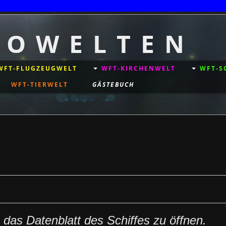
T O W E L T E N
WFT-FLUGZEUGWELT
WFT-KIRCHENWELT
WFT-S
WFT-TIERWELT
GÄSTEBUCH
m das Datenblatt des Schiffes zu öffnen.