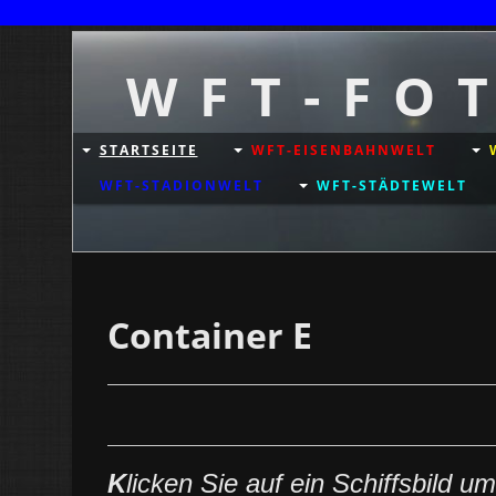
W F T - F O 
STARTSEITE
WFT-EISENBAHNWELT
WFT-STADIONWELT
WFT-STÄDTEWELT
Container E
K
licken Sie auf ein Schiffsbild u