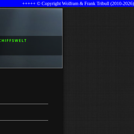
+++++ © Copyright Wolfram & Frank Tribull (2010-2026) ++++
CHIFFSWELT