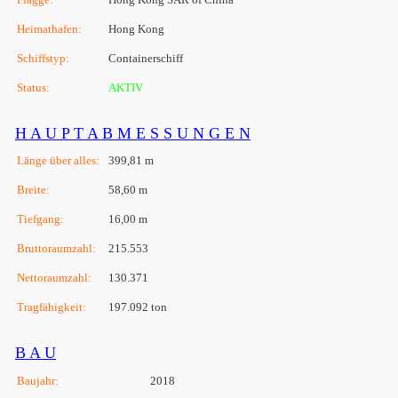
Heimathafen:
Hong Kong
Schiffstyp:
Containerschiff
Status:
AKTIV
H A U P T A B M E S S U N G E N
Länge über alles:
399,81 m
Breite:
58,60 m
Tiefgang:
16,00 m
Bruttoraumzahl:
215.553
Nettoraumzahl:
130.371
Tragfähigkeit:
197.092 ton
B A U
Baujahr:
2018