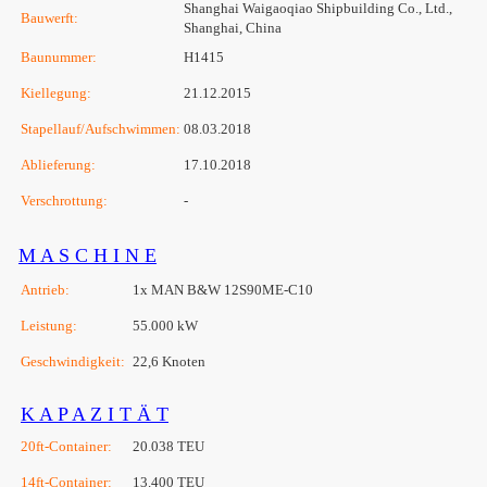
Shanghai Waigaoqiao Shipbuilding Co., Ltd.,
Bauwerft:
Shanghai, China
Baunummer:
H1415
Kiellegung:
21.12.2015
Stapellauf/Aufschwimmen:
08.03.2018
Ablieferung:
17.10.2018
Verschrottung:
-
M A S C H I N E
Antrieb:
1x MAN B&W 12S90ME-C10
Leistung:
55.000 kW
Geschwindigkeit:
22,6 Knoten
K A P A Z I T Ä T
20ft-Container:
20.038 TEU
14ft-Container:
13.400 TEU