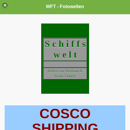
WFT - Fotowelten
S c h i f f s
w e l t
Bilder von Wolfram &
Frank Tribull
COSCO
SHIPPING