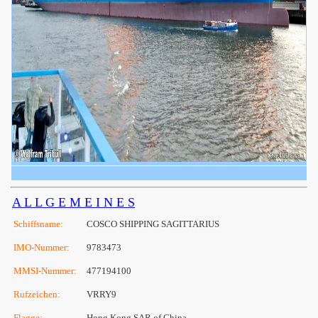
A L L G E M E I N E S
Schiffsname:
COSCO SHIPPING SAGITTARIUS
IMO-Nummer:
9783473
MMSI-Nummer:
477194100
Rufzeichen:
VRRY9
Flagge:
Hong Kong SAR of China