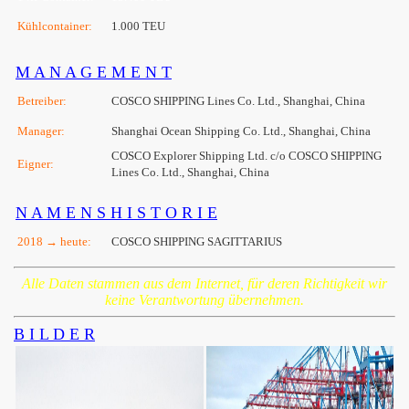
Kühlcontainer:
1.000 TEU
M A N A G E M E N T
Betreiber:
COSCO SHIPPING Lines Co. Ltd., Shanghai, China
Manager:
Shanghai Ocean Shipping Co. Ltd., Shanghai, China
COSCO Explorer Shipping Ltd. c/o COSCO SHIPPING
Eigner:
Lines Co. Ltd., Shanghai, China
N A M E N S H I S T O R I E
2018 → heute:
COSCO SHIPPING SAGITTARIUS
Alle Daten stammen aus dem Internet, für deren Richtigkeit wir
keine Verantwortung übernehmen.
B I L D E R