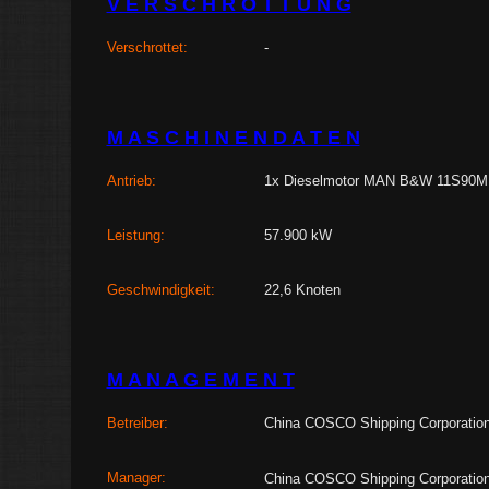
V E R S C H R O T T U N G
Verschrottet:
-
M A S C H I N E N D A T E N
Antrieb:
1x Dieselmotor MAN B&W 11S90M
Leistung:
57.900 kW
Geschwindigkeit:
22,6 Knoten
M A N A G E M E N T
Betreiber:
China COSCO Shipping Corporation,
Manager:
China COSCO Shipping Corporation,