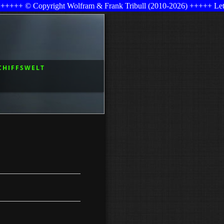
 Wolfram & Frank Tribull (2010-2026) +++++ Letzte Änderungen: 2
CHIFFSWELT