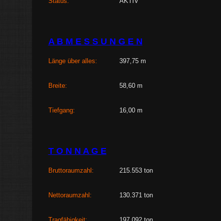
Status:
AKTIV
A B M E S S U N G E N
Länge über alles:
397,75 m
Breite:
58,60 m
Tiefgang:
16,00 m
T O N N A G E
Bruttoraumzahl:
215.553 ton
Nettoraumzahl:
130.371 ton
Tragfähigkeit:
197.092 ton