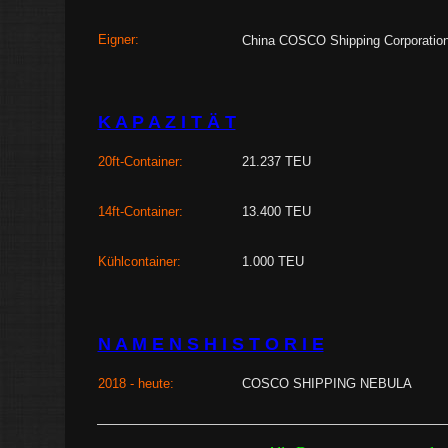
Eigner:
China COSCO Shipping Corporation,
K A P A Z I T Ä T
20ft-Container:
21.237 TEU
14ft-Container:
13.400 TEU
Kühlcontainer:
1.000 TEU
N A M E N S H I S T O R I E
2018 - heute:
COSCO SHIPPING NEBULA