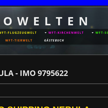
+++++ © Copyright
T O W E L T E N
WFT-FLUGZEUGWELT
WFT-KIRCHENWELT
WFT-S
WFT-TIERWELT
GÄSTEBUCH
LA - IMO 9795622