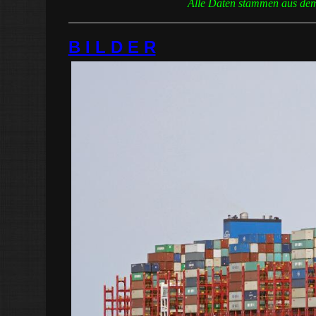
Alle Daten stammen aus dem 
B I L D E R