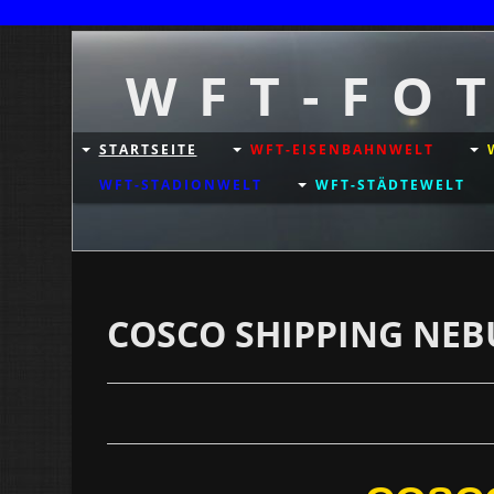
W F T - F O 
STARTSEITE
WFT-EISENBAHNWELT
WFT-STADIONWELT
WFT-STÄDTEWELT
COSCO SHIPPING NEBU