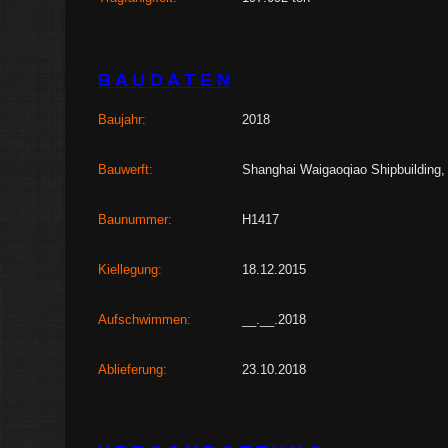
B A U D A T E N
Baujahr:
2018
Bauwerft:
Shanghai Waigaoqiao Shipbuilding,
Baunummer:
H1417
Kiellegung:
18.12.2015
Aufschwimmen:
__.__.2018
Ablieferung:
23.10.2018