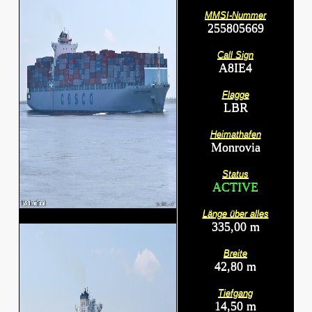
MMSI-Nummer
255805669
Call Sign
A8IE4
Flagge
LBR
Heimathafen
Monrovia
Status
ACTIVE
Länge über alles
335,00 m
Breite
42,80 m
Tiefgang
14,50 m